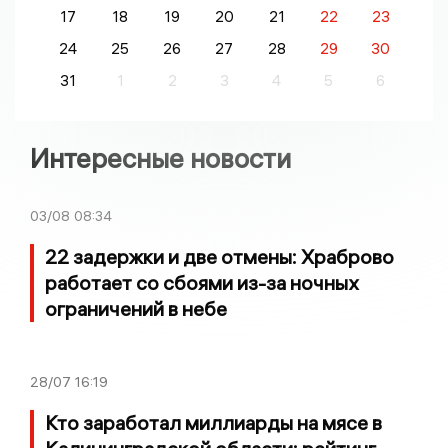
17
18
19
20
21
22
23
24
25
26
27
28
29
30
31
1
2
3
4
5
6
Интересные новости
03/08
08:34
22 задержки и две отмены: Храброво
работает со сбоями из-за ночных
ограничений в небе
28/07
16:19
Кто заработал миллиарды на мясе в