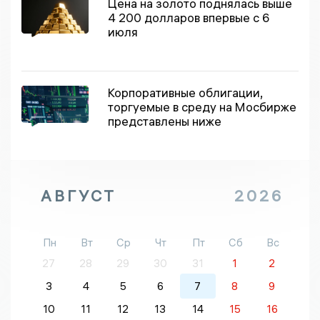
Цена на золото поднялась выше
4 200 долларов впервые с 6
июля
Корпоративные облигации,
торгуемые в среду на Мосбирже
представлены ниже
АВГУСТ
2026
Пн
Вт
Ср
Чт
Пт
Сб
Вс
27
28
29
30
31
1
2
3
4
5
6
7
8
9
10
11
12
13
14
15
16