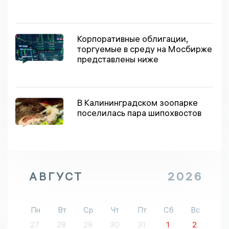
Корпоративные облигации,
торгуемые в среду на Мосбирже
представлены ниже
В Калининградском зоопарке
поселилась пара шипохвостов
АВГУСТ
2026
Пн
Вт
Ср
Чт
Пт
Сб
Вс
27
28
29
30
31
1
2