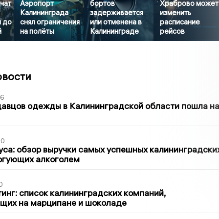
чат
Аэропорт
бортов
Храброво может
Калининграда
задерживается
изменить
м до
снял ограничения
или отменена в
расписание
й
на полёты
Калининграде
рейсов
овости
36
давцов одежды в Калининградской области пошла н
00
са: обзор выручки самых успешных калининградски
оргующих алкоголем
0
инг: список калининградских компаний,
щих на марципане и шоколаде