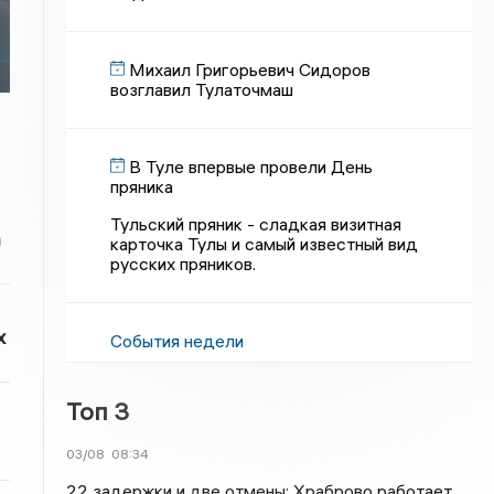
Михаил Григорьевич Сидоров
возглавил Тулаточмаш
В Туле впервые провели День
пряника
Тульский пряник - сладкая визитная
а
карточка Тулы и самый известный вид
русских пряников.
х
События недели
Топ 3
03/08
08:34
22 задержки и две отмены: Храброво работает