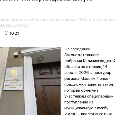
кая область облегчит участникам СВО поступление
льную службу
10:21
На заседании
Законодательного
собрания Калининградско
области во вторник, 14
апреля 2026 г., прокурор
региона Максим Попов
предложил принять закон,
который облегчит
участникам спецоперации
поступление на
муниципальную службу.
Идея — ввести льготные