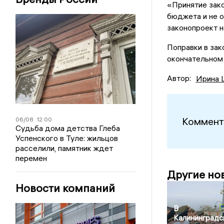
«Принятие зако
бюджета и не о
законопроект н
Поправки в зак
окончательном 
Автор:
Ирина 
Коммент
06/08
12:00
Судьба дома детства Глеба
Успенского в Туле: жильцов
расселили, памятник ждет
перемен
Другие но
Новости компаний
В
Калининградс