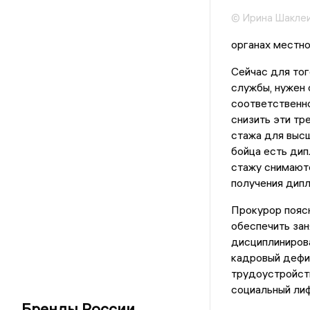
© Ирина Шакле
органах местно
Сейчас для тог
службы, нужен 
соответственно
снизить эти тр
стажа для высш
бойца есть дип
стажу снимаютс
получения дипл
Прокурор поясн
обеспечить зан
дисциплинирова
кадровый дефиц
трудоустройств
социальный лиф
Бренды России