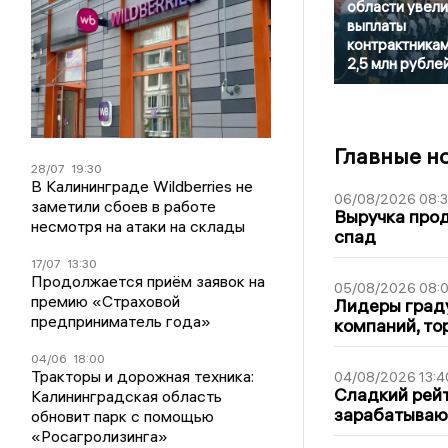
области увели
выплаты
контрактника
2,5 млн рубле
Главные н
28/07
19:30
В Калининграде Wildberries не
06/08/2026 08:
заметили сбоев в работе
Выручка про
несмотря на атаки на склады
спад
17/07
13:30
Продолжается приём заявок на
05/08/2026 08:
премию «Страховой
Лидеры граду
предприниматель года»
компаний, т
04/06
18:00
Тракторы и дорожная техника:
04/08/2026 13:4
Сладкий рейт
Калининградская область
зарабатываю
обновит парк с помощью
«Росагролизинга»