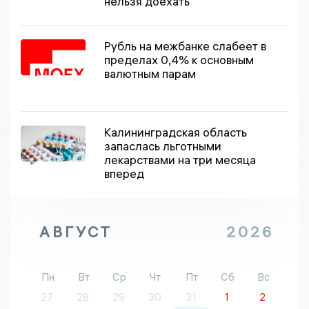
нельзя доехать
Рубль на межбанке слабеет в
пределах 0,4% к основным
валютным парам
Калининградская область
запаслась льготными
лекарствами на три месяца
вперед
АВГУСТ
2026
Пн
Вт
Ср
Чт
Пт
Сб
Вс
27
28
29
30
31
1
2