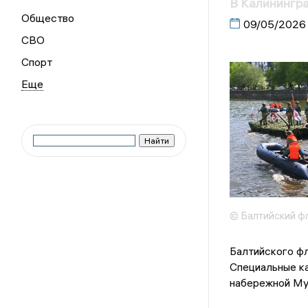
В Калинингр
Общество
09/05/2026
СВО
Спорт
© Балтийский ф
Балтийского фл
Специальные к
набережной Му