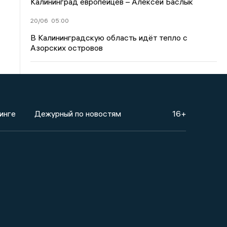
Калининград европейцев – Алексей Баслык
20/06
05:00
В Калининградскую область идёт тепло с
Азорских островов
инге
Дежурный по новостям
16+