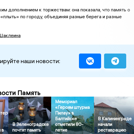
ким дополнением к торжествам: она показала, что память о
плыть» по городу, объединяя разные берега и разные
Шаклеина
ируйте наши новости:
вости Память
Мемориал
«Героям штурма
атер
Пилау» в
Балтийске
В Калининграде
В Зеленоградске
отметили 80-
начали
 в
почтят память
летие
реставрацию