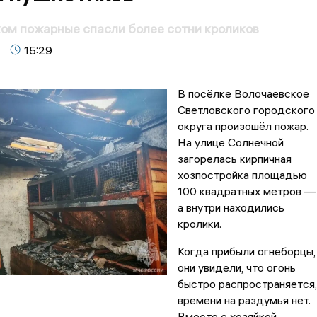
ом пожарные спасли более сотни кроликов
15:29
В посёлке Волочаевское
Светловского городского
округа произошёл пожар.
На улице Солнечной
загорелась кирпичная
хозпостройка площадью
100 квадратных метров —
а внутри находились
кролики.
Когда прибыли огнеборцы,
они увидели, что огонь
быстро распространяется,
времени на раздумья нет.
Вместе с хозяйкой