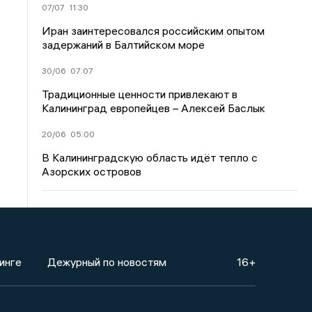
07/07
11:30
Иран заинтересовался российским опытом
задержаний в Балтийском море
30/06
07:07
Традиционные ценности привлекают в
Калининград европейцев – Алексей Баслык
20/06
05:00
В Калининградскую область идёт тепло с
Азорских островов
инге
Дежурный по новостям
16+