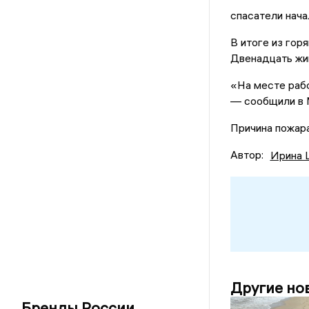
спасатели нача
В итоге из гор
Двенадцать жив
«На месте рабо
— сообщили в
Причина пожара
Автор:
Ирина 
Другие но
Бренды России