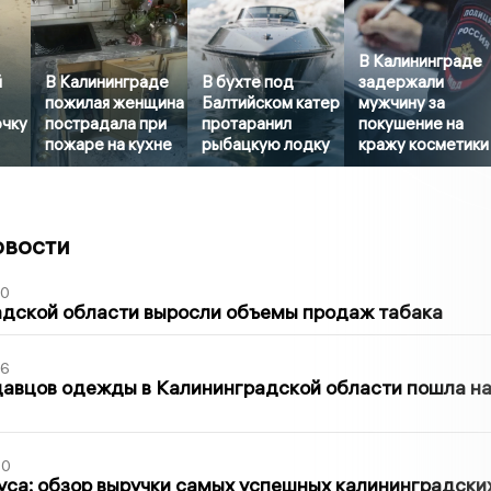
В Калининграде
й
В Калининграде
В бухте под
задержали
пожилая женщина
Балтийском катер
мужчину за
очку
пострадала при
протаранил
покушение на
пожаре на кухне
рыбацкую лодку
кражу косметики
овости
00
адской области выросли объемы продаж табака
36
давцов одежды в Калининградской области пошла н
00
са: обзор выручки самых успешных калининградски