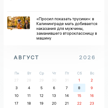
«Просил показать трусики»: в
Калининграде мать добивается
наказания для мужчины,
заманившего второклассницу в
машину
АВГУСТ
2026
Пн
Вт
Ср
Чт
Пт
Сб
Вс
27
28
29
30
31
1
2
3
4
5
6
7
8
9
10
11
12
13
14
15
16
17
18
19
20
21
22
23