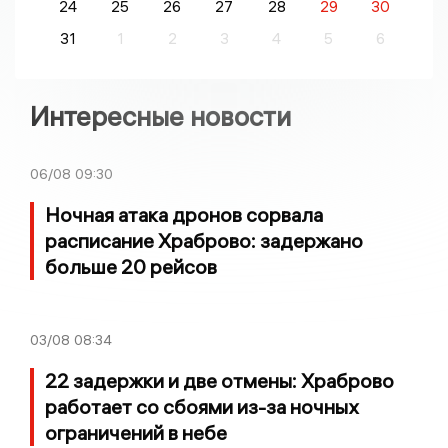
24
25
26
27
28
29
30
31
1
2
3
4
5
6
Интересные новости
06/08
09:30
Ночная атака дронов сорвала
расписание Храброво: задержано
больше 20 рейсов
03/08
08:34
22 задержки и две отмены: Храброво
работает со сбоями из-за ночных
ограничений в небе