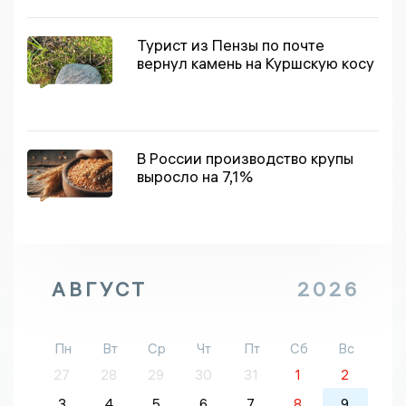
Турист из Пензы по почте
вернул камень на Куршскую косу
В России производство крупы
выросло на 7,1%
АВГУСТ
2026
Пн
Вт
Ср
Чт
Пт
Сб
Вс
27
28
29
30
31
1
2
3
4
5
6
7
8
9