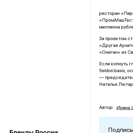
ресторан «Пирс
«ПромМашТест 
миллиона рубле
За проектом с
«Другая Архит
«Онегин» из Св
Если копнуть г
Seldon.basis, 
— председател
Наталья Лютар
Автор:
Ирина 
Подписы
Бренды России