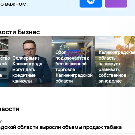
 о важном:
вости Бизнес
Ozon
Калининградска
ство
Селлерам из
подключается к
область
кой
Калининграда
беспошлинной
планирует
могут дать
торговле
развивать
а
кредитные
Калининградской
собственное
каникулы
области
виноделие
овости
00
адской области выросли объемы продаж табака