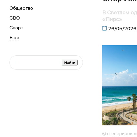
Общество
В Светлом од
СВО
«Пирс»
Спорт
26/05/2026
© сгенерирова