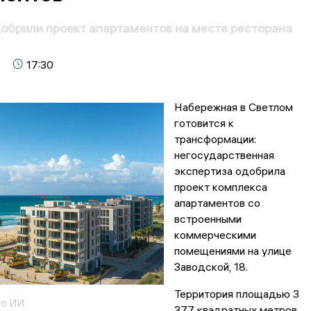
обрили проект апартаментов на месте ресторана
17:30
Набережная в Светлом
готовится к
трансформации:
негосударственная
экспертиза одобрила
проект комплекса
апартаментов со
встроенными
коммерческими
помещениями на улице
Заводской, 18.
Территория площадью 3
но ИИ
377 квадратных метров,