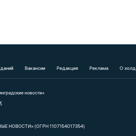
зданий
Вакансии
Редакция
Реклама
О холд
нградские новости»
X
НЫЕ НОВОСТИ» (ОГРН 1107154017354)