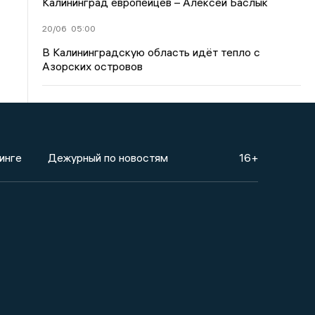
Калининград европейцев – Алексей Баслык
20/06
05:00
В Калининградскую область идёт тепло с
Азорских островов
инге
Дежурный по новостям
16+