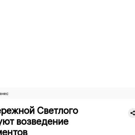
знес
ережной Светлого
уют возведение
ментов