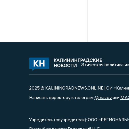
КАЛИНИНГРАДСКИЕ
Этическая политика и
НОВОСТИ
2025 © KALININGRADNEWS.ONLINE | СИ «Калини
@mazov
MA
Написать директору в телеграм
или
Учредитель (соучредители): ООО «РЕГИОНАЛЬ
Главный редактор: Годлевский Н. Г.