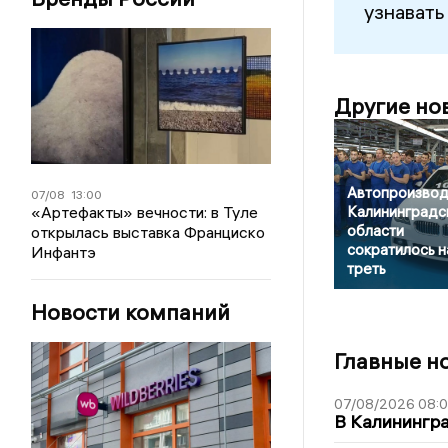
узнавать
Другие но
Автопроизвод
07/08
13:00
«Артефакты» вечности: в Туле
Калининградс
области
открылась выставка Франциско
сократилось н
Инфантэ
треть
Новости компаний
Главные н
07/08/2026 08:
В Калинингр