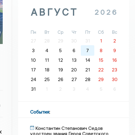
АВГУСТ
2026
я
Пн
Вт
Ср
Чт
Пт
Сб
Вс
е
27
28
29
30
31
1
2
3
4
5
6
7
8
9
10
11
12
13
14
15
16
17
18
19
20
21
22
23
24
25
26
27
28
29
30
31
1
2
3
4
5
6
а
События
:
Константин Степанович Седов
х
удостоен звания Героя Советского