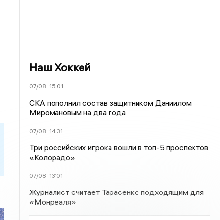
Наш Хоккей
07/08
15:01
СКА пополнил состав защитником Даниилом
Миромановым на два года
07/08
14:31
Три российских игрока вошли в топ-5 проспектов
«Колорадо»
07/08
13:01
Журналист считает Тарасенко подходящим для
«Монреаля»