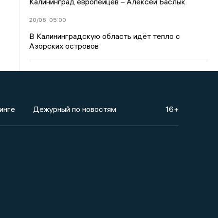
Калининград европейцев – Алексей Баслык
20/06
05:00
В Калининградскую область идёт тепло с
Азорских островов
инге
Дежурный по новостям
16+