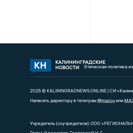
КАЛИНИНГРАДСКИЕ
Этическая политика и
НОВОСТИ
2025 © KALININGRADNEWS.ONLINE | СИ «Калини
@mazov
MA
Написать директору в телеграм
или
Учредитель (соучредители): ООО «РЕГИОНАЛЬ
Главный редактор: Годлевский Н. Г.