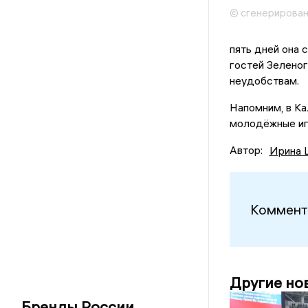
© сгенерирова
пять дней она 
гостей Зеленог
неудобствам.
Напомним, в К
молодёжные иг
Автор:
Ирина 
Коммент
Другие но
Бренды России