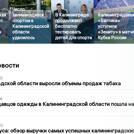
Число
кая
занимающихся
В Калининграде
Калининградска
ет
спортом в
продолжают
«Балтика»
Калининградской
бесплатно
уступила
в
области
тестировать
«Зениту» в матч
удвоилось
детей для спорта
Кубка России
овости
00
адской области выросли объемы продаж табака
36
давцов одежды в Калининградской области пошла н
00
са: обзор выручки самых успешных калининградски