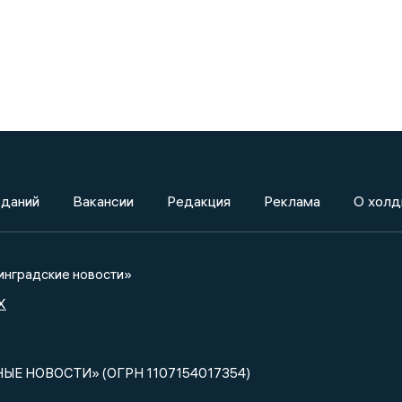
зданий
Вакансии
Редакция
Реклама
О холд
нградские новости»
X
НЫЕ НОВОСТИ» (ОГРН 1107154017354)