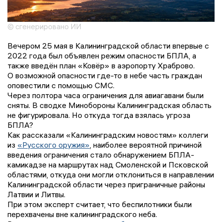
© сгенерировано ИИ
Вечером 25 мая в Калининградской области впервые с
2022 года был объявлен режим опасности БПЛА, а
также введён план «Ковёр» в аэропорту Храброво.
О возможной опасности где-то в небе часть граждан
оповестили с помощью СМС.
Через полтора часа ограничения для авиагавани были
сняты. В сводке Минобороны Калининградская область
не фигурировала. Но откуда тогда взялась угроза
БПЛА?
Как рассказали «Калининградским новостям» коллеги
из
«Русского оружия»
, наиболее вероятной причиной
введения ограничения стало обнаружением БПЛА-
камикадзе на маршрутах над Смоленской и Псковской
областями, откуда они могли отклониться в направлении
Калининградской области через приграничные районы
Латвии и Литвы.
При этом эксперт считает, что беспилотники были
перехвачены вне калининградского неба.