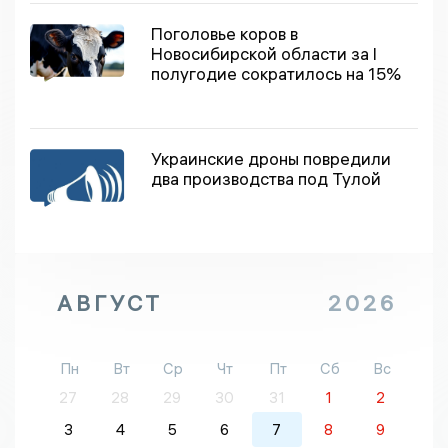
Поголовье коров в
Новосибирской области за I
полугодие сократилось на 15%
Украинские дроны повредили
два производства под Тулой
АВГУСТ
2026
Пн
Вт
Ср
Чт
Пт
Сб
Вс
27
28
29
30
31
1
2
3
4
5
6
7
8
9