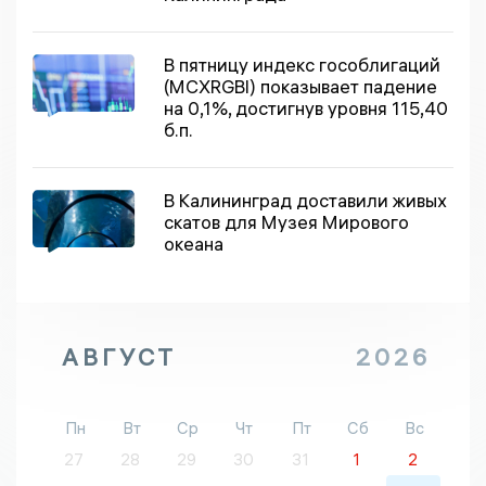
В пятницу индекс гособлигаций
(MCXRGBI) показывает падение
на 0,1%, достигнув уровня 115,40
б.п.
В Калининград доставили живых
скатов для Музея Мирового
океана
АВГУСТ
2026
Пн
Вт
Ср
Чт
Пт
Сб
Вс
27
28
29
30
31
1
2