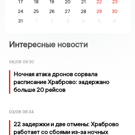
17
18
19
20
21
22
23
24
25
26
27
28
29
30
31
1
2
3
4
5
6
Интересные новости
06/08
09:30
Ночная атака дронов сорвала
расписание Храброво: задержано
больше 20 рейсов
03/08
08:34
22 задержки и две отмены: Храброво
работает со сбоями из-за ночных