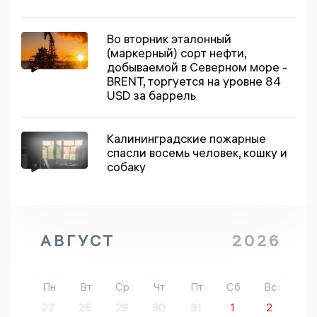
Во вторник эталонный
(маркерный) сорт нефти,
добываемой в Северном море -
BRENT, торгуется на уровне 84
USD за баррель
Калининградские пожарные
спасли восемь человек, кошку и
собаку
АВГУСТ
2026
Пн
Вт
Ср
Чт
Пт
Сб
Вс
27
28
29
30
31
1
2