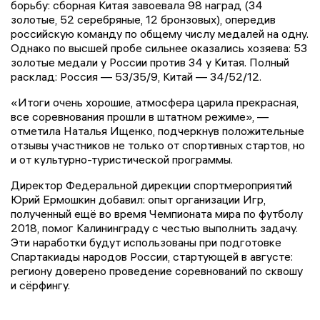
борьбу: сборная Китая завоевала 98 наград (34
золотые, 52 серебряные, 12 бронзовых), опередив
российскую команду по общему числу медалей на одну.
Однако по высшей пробе сильнее оказались хозяева: 53
золотые медали у России против 34 у Китая. Полный
расклад: Россия — 53/35/9, Китай — 34/52/12.
«Итоги очень хорошие, атмосфера царила прекрасная,
все соревнования прошли в штатном режиме», —
отметила Наталья Ищенко, подчеркнув положительные
отзывы участников не только от спортивных стартов, но
и от культурно-туристической программы.
Директор Федеральной дирекции спортмероприятий
Юрий Ермошкин добавил: опыт организации Игр,
полученный ещё во время Чемпионата мира по футболу
2018, помог Калининграду с честью выполнить задачу.
Эти наработки будут использованы при подготовке
Спартакиады народов России, стартующей в августе:
региону доверено проведение соревнований по сквошу
и сёрфингу.