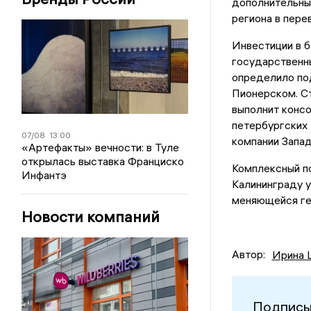
дополнительный
региона в пере
Инвестиции в 
государственн
определило по
Пионерском. Ст
выполнит конс
петербургских
07/08
13:00
компании Запад
«Артефакты» вечности: в Туле
открылась выставка Франциско
Комплексный п
Инфантэ
Калининграду у
меняющейся ге
Новости компаний
Автор:
Ирина 
Подписы