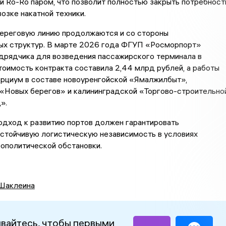
 Ro-Ro паром, что позволит полностью закрыть потребност
возке накатной техники.
береговую линию продолжаются и со стороны
ых структур. В марте 2026 года ФГУП «Росморпорт»
дрядчика для возведения пассажирского терминала в
оимость контракта составила 2,44 млрд рублей, а работы
орциум в составе новоуренгойской «Ямалжилбыт»,
 «Новых берегов» и калининградской «Торгово-строительно
».
одход к развитию портов должен гарантировать
стойчивую логистическую независимость в условиях
ополитической обстановки.
Шаклеина
вайтесь, чтобы первыми