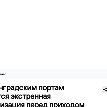
знес
нградским портам
ся экстренная
изация перед приходом