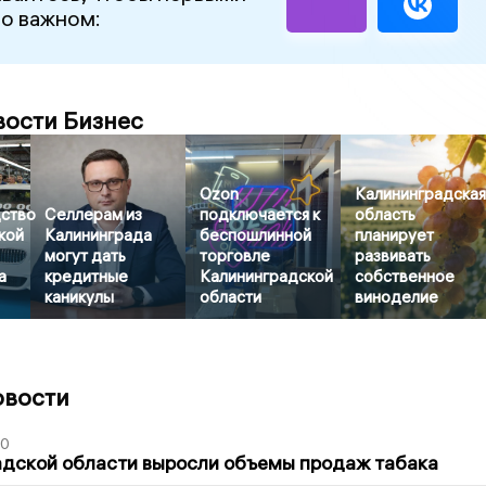
 о важном:
вости Бизнес
Ozon
Калининградска
ство
Селлерам из
подключается к
область
кой
Калининграда
беспошлинной
планирует
могут дать
торговле
развивать
а
кредитные
Калининградской
собственное
каникулы
области
виноделие
овости
00
адской области выросли объемы продаж табака