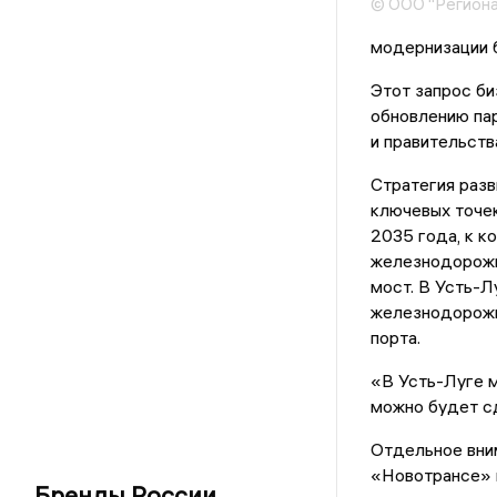
© ООО "Региона
модернизации б
Этот запрос б
обновлению пар
и правительств
Стратегия разв
ключевых точек
2035 года, к к
железнодорожн
мост. В Усть-Л
железнодорожн
порта.
«В Усть-Луге м
можно будет сд
Отдельное вним
«Новотрансе» н
Бренды России