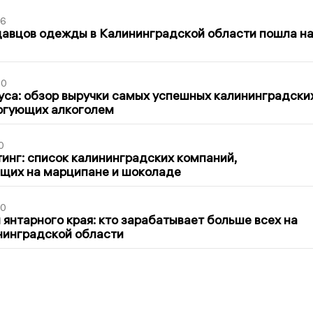
36
давцов одежды в Калининградской области пошла н
00
са: обзор выручки самых успешных калининградски
оргующих алкоголем
0
инг: список калининградских компаний,
щих на марципане и шоколаде
00
 янтарного края: кто зарабатывает больше всех на
нинградской области