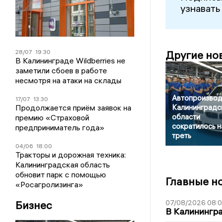
узнавать
28/07
19:30
Другие но
В Калининграде Wildberries не
заметили сбоев в работе
несмотря на атаки на склады
Автопроизвод
17/07
13:30
Продолжается приём заявок на
Калининградс
области
премию «Страховой
сократилось н
предприниматель года»
треть
04/06
18:00
Тракторы и дорожная техника:
Калининградская область
обновит парк с помощью
Главные н
«Росагролизинга»
Бизнес
07/08/2026 08:
В Калинингр