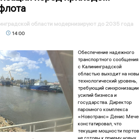
 флота
инградской области модернизируют до 2035 года
14:00
Обеспечение надежного
транспортного сообщения
с Калининградской
областью выходит на новы
технологический уровень,
требующий синхронизации
усилий бизнеса и
государства. Директор
паромного комплекса
«Новотранс» Денис Мече
констатировал, что
текущие мощности портов
не готовы к приему новых