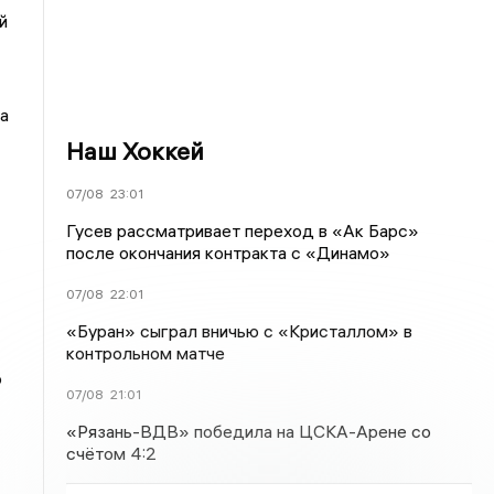
й
а
Наш Хоккей
07/08
23:01
Гусев рассматривает переход в «Ак Барс»
после окончания контракта с «Динамо»
07/08
22:01
«Буран» сыграл вничью с «Кристаллом» в
контрольном матче
о
07/08
21:01
«Рязань-ВДВ» победила на ЦСКА-Арене со
счётом 4:2