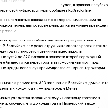
льные новости"
судов, и призвал к глубоко
ереговой инфраструктуры, сообщает RuGrad.online.
изнеса полностью совпадает с федеральными планами по
омной переправы, которые курируются на уровне президент
а региона.
ития транспортных хабов охватывает сразу несколько
. В Балтийске, где реконструкция комплекса растянется до
онцу года планируется увеличить вместимость
ых путей до 320 вагонов и возвести второй переходный
уге бизнес готов перестроить автомобильный мост под
ые нужды, используя преимущества обширной территории
ы можем разместить 320 вагонов, а в Балтийске, думаю, эт
елать к концу года», — подчеркнул Мечев.
ание уделяется пассажирскому и накатному трафику: в
е исключают, что до конца года в Пионерский зайдет