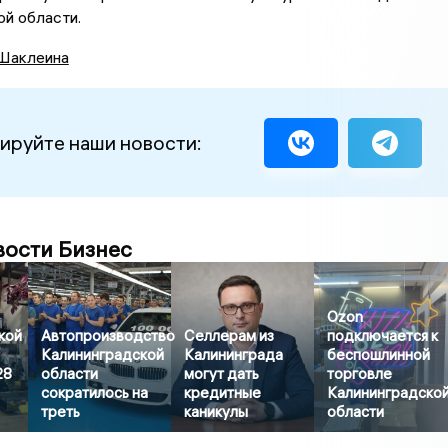
й области.
Шаклеина
ируйте наши новости:
вости Бизнес
Ozon
кой
Автопроизводство
Селлерам из
подключается к
Калининградской
Калининграда
беспошлинной
28
области
могут дать
торговле
сократилось на
кредитные
Калининградско
треть
каникулы
области