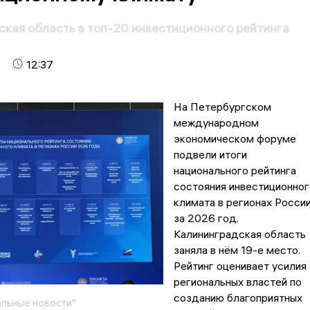
кая область в топ-20 инвестиционного рейтинга
12:37
На Петербургском
международном
экономическом форуме
подвели итоги
национального рейтинга
состояния инвестиционног
климата в регионах Росси
за 2026 год.
Калининградская область
заняла в нём 19-е место.
Рейтинг оценивает усилия
региональных властей по
созданию благоприятных
льные новости"