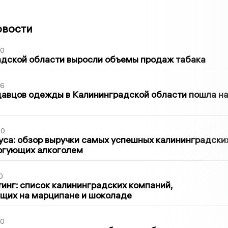
овости
00
адской области выросли объемы продаж табака
36
давцов одежды в Калининградской области пошла н
00
са: обзор выручки самых успешных калининградски
оргующих алкоголем
0
инг: список калининградских компаний,
щих на марципане и шоколаде
00