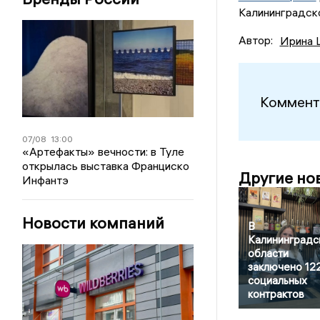
Калининградско
Автор:
Ирина 
Коммент
07/08
13:00
«Артефакты» вечности: в Туле
открылась выставка Франциско
Другие но
Инфантэ
Новости компаний
В
Калининградс
области
заключено 12
социальных
контрактов