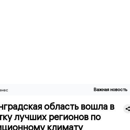
Важная новость
знес
нградская область вошла в
тку лучших регионов по
иционному климату