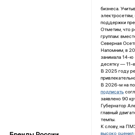
бизнеса. Учиты
электросетям, 
поддержки пре
Отметим, что р
группам: вмест
Северная Осет
Напомним, в 20
занимала 14-ю 
десятку — 11-е
В 2025 году ре
привлекательно
В 2026-м на п
подписать
согл
заявлено 90 кр
Губернатор Але
главный двигат
темпы.
К слову, на П
Бренды России
высоко оценил