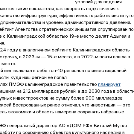
условий для ведения
ваются такие показатели, как скорость подключения к
качество инфраструктуры, эффективность работы институто
дпринимательства и уровень административного давления.
ейтинг Агентства стратегических инициатив сгруппирован по
е с Калининградской областью 19-е место делят Адыгея и
ия.
24 году в аналогичном рейтинге Калининградская область
строчку, в 2023-м — 15-е место, а в 2022-м почти вошла в
 место.
йтинг включал в себя топ-10 регионов по инвестиционной
сти, куда наш регион не попал.
олях ПМЭФ калининградское правительство
планирует
ашения на 212 миллиардов рублей, а до 2030 года в област
упных инвестпроектов на сумму более 900 миллиардов.
ксей Беспрозванных ранее отмечал, что инвестиции — это
ель экономики и область намерена сохранять набранные
МЭФ генеральный директор АО «ДОМ.РФ» Виталий Мутко
работу по сохранению объектов культурного наследия в