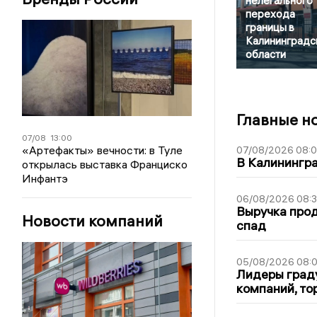
нелегального
перехода
границы в
Калининградс
области
Главные н
07/08
13:00
«Артефакты» вечности: в Туле
07/08/2026 08:
В Калинингр
открылась выставка Франциско
Инфантэ
06/08/2026 08:
Выручка про
Новости компаний
спад
05/08/2026 08:
Лидеры граду
компаний, т