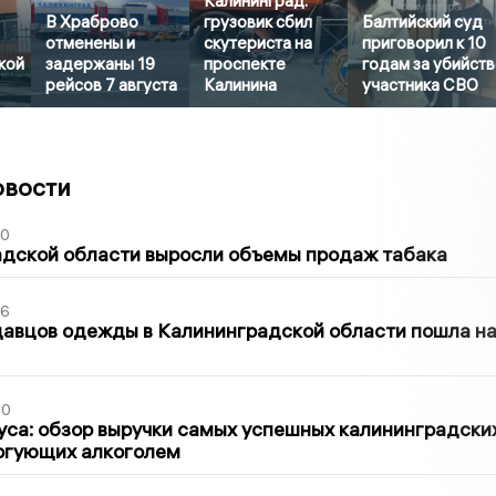
Калининград:
В Храброво
грузовик сбил
Балтийский суд
отменены и
скутериста на
приговорил к 10
кой
задержаны 19
проспекте
годам за убийст
рейсов 7 августа
Калинина
участника СВО
овости
00
адской области выросли объемы продаж табака
36
давцов одежды в Калининградской области пошла н
00
са: обзор выручки самых успешных калининградски
оргующих алкоголем