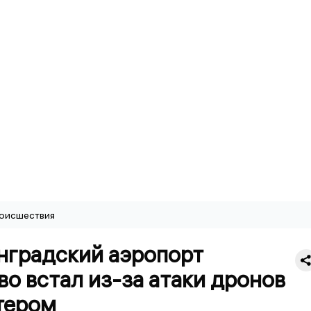
оисшествия
нградский аэропорт
о встал из-за атаки дронов
тером