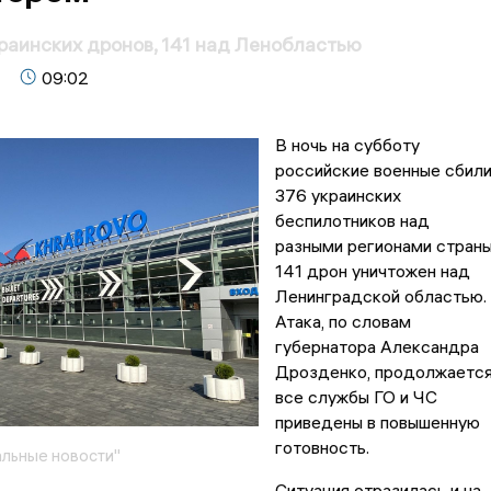
раинских дронов, 141 над Ленобластью
09:02
В ночь на субботу
российские военные сбил
376 украинских
беспилотников над
разными регионами страны
141 дрон уничтожен над
Ленинградской областью.
Атака, по словам
губернатора Александра
Дрозденко, продолжается
все службы ГО и ЧС
приведены в повышенную
готовность.
льные новости"
Ситуация отразилась и на