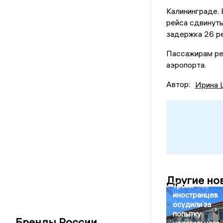
Калининграде.
рейса сдвинуты
задержка 26 ре
Пассажирам ре
аэропорта.
Автор:
Ирина 
Другие но
Троих
иностранцев
осудили за
попытку
Бренды России