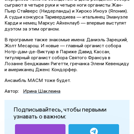
сыграют в четыре руки и четыре ноги органисты Жан-
Пьер Стайверс (Нидерланды) и Хироко Иноуэ (Япония).
А судьи конкурса Таривердиева — итальянец Эмануэле
Карди и немец Маркус Айхенлауб — впервые выступят
дуэтом за этим органом.
В программе также знакомые имена: Даниэль Зарецкий,
Жолт Месарош. И новые — главный органист собора
Нотр-дам-де-Виктуар в Париже Давид Кассан,
титулярный органист собора Святого Франсуа в
Лозанне Бенджамин Ригетти, гречанка Элени Кевенциду
и американец Дженс Кондорфер.
Ансамбль МАСМ тоже будет.
Автор:
Ирина Шаклеина
Подписывайтесь, чтобы первыми
узнавать о важном: