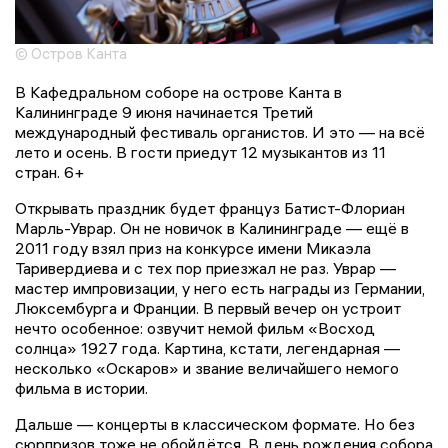
© Остров Канта
В Кафедральном соборе на острове Канта в
Калининграде 9 июня начинается Третий
международный фестиваль органистов. И это — на всё
лето и осень. В гости приедут 12 музыкантов из 11
стран. 6+
Открывать праздник будет француз Батист-Флориан
Марль-Уврар. Он не новичок в Калининграде — ещё в
2011 году взял приз на конкурсе имени Микаэла
Таривердиева и с тех пор приезжал не раз. Уврар —
мастер импровизации, у него есть награды из Германии,
Люксембурга и Франции. В первый вечер он устроит
нечто особенное: озвучит немой фильм «Восход
солнца» 1927 года. Картина, кстати, легендарная —
несколько «Оскаров» и звание величайшего немого
фильма в истории.
Дальше — концерты в классическом формате. Но без
сюрпризов тоже не обойдётся. В день рождения собора