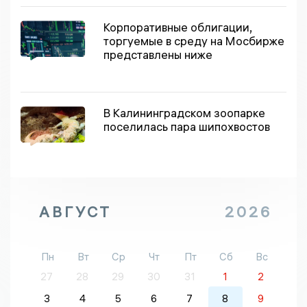
Корпоративные облигации,
торгуемые в среду на Мосбирже
представлены ниже
В Калининградском зоопарке
поселилась пара шипохвостов
АВГУСТ
2026
Пн
Вт
Ср
Чт
Пт
Сб
Вс
27
28
29
30
31
1
2
3
4
5
6
7
8
9