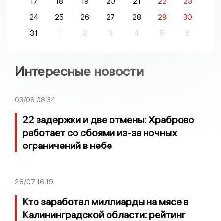
17
18
19
20
21
22
23
24
25
26
27
28
29
30
31
1
2
3
4
5
6
Интересные новости
03/08
08:34
22 задержки и две отмены: Храброво
работает со сбоями из-за ночных
ограничений в небе
28/07
16:19
Кто заработал миллиарды на мясе в
Калининградской области: рейтинг