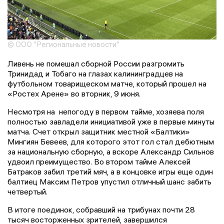
© ООО "Региональные новости"
Ливень не помешал сборной России разгромить
Тринидад и Тобаго на глазах калининградцев на
футбольном товарищеском матче, который прошел на
«Ростех Арене» во вторник, 9 июня.
Несмотря на непогоду в первом тайме, хозяева поля
полностью завладели инициативой уже в первые минуты
матча. Счет открыл защитник местной «Балтики»
Мингиян Бевеев, для которого этот гол стал дебютным
за национальную сборную, а вскоре Александр Сильнов
удвоил преимущество. Во втором тайме Алексей
Батраков забил третий мяч, а в концовке игры еще один
балтиец Максим Петров упустил отличный шанс забить
четвертый.
В итоге поединок, собравший на трибунах почти 28
тысяч восторженных зрителей, завершился