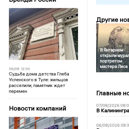
Другие но
В Янтарном
открыли мурал
портретом
мастера Лиса
06/08
12:00
Судьба дома детства Глеба
Успенского в Туле: жильцов
расселили, памятник ждет
перемен
Главные н
07/08/2026 08:
Новости компаний
В Калинингр
06/08/2026 08: