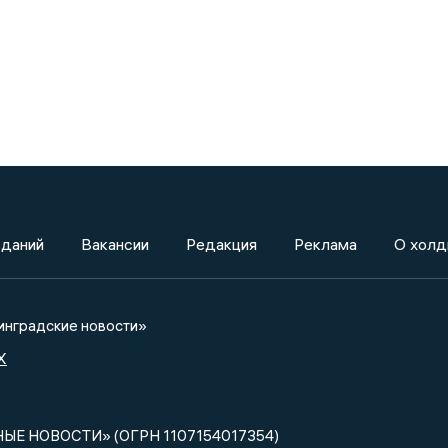
зданий
Вакансии
Редакция
Реклама
О холд
нградские новости»
X
НЫЕ НОВОСТИ» (ОГРН 1107154017354)