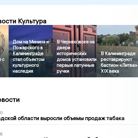
вости Культура
Дом на Минина и
В Черняховске на
Пожарского в
двери
Калининграде
исторических
В Калининграде
 с
стал объектом
домов установили
реставрируют
культурного
первые латунные
бастион «Литва»
наследия
ручки
XIX века
овости
00
адской области выросли объемы продаж табака
36