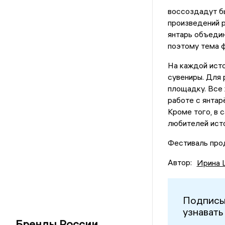
воссоздадут бы
произведений 
янтарь объедин
поэтому тема ф
На каждой ист
сувениры. Для
площадку. Все 
работе с янтар
Кроме того, в 
любителей исто
Фестиваль прод
Автор:
Ирина 
Подписы
узнавать
Бренды России