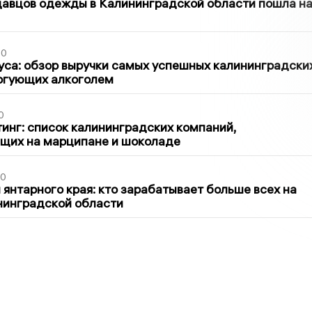
давцов одежды в Калининградской области пошла н
00
са: обзор выручки самых успешных калининградски
оргующих алкоголем
0
инг: список калининградских компаний,
щих на марципане и шоколаде
00
 янтарного края: кто зарабатывает больше всех на
нинградской области