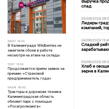
Выручка про
спад
05/08/2026 08:
Лидеры граду
компаний, т
04/08/2026 13:4
28/07
19:30
Сладкий рейт
В Калининграде Wildberries не
зарабатываю
заметили сбоев в работе
несмотря на атаки на склады
03/08/2026 08:
17/07
13:30
Хлеб и овощи
Продолжается приём заявок на
зерне в Кали
премию «Страховой
предприниматель года»
04/06
18:00
Тракторы и дорожная техника:
Калининградская область
обновит парк с помощью
«Росагролизинга»