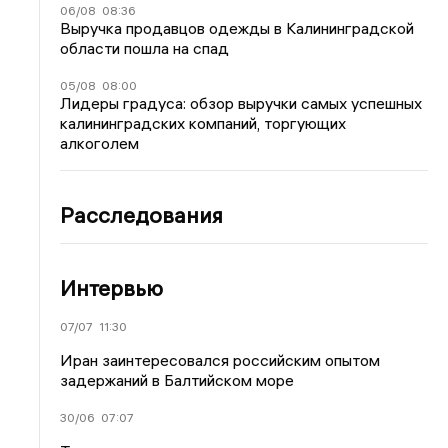
06/08
08:36
Выручка продавцов одежды в Калининградской
области пошла на спад
05/08
08:00
Лидеры градуса: обзор выручки самых успешных
калининградских компаний, торгующих
алкоголем
Расследования
Интервью
07/07
11:30
Иран заинтересовался российским опытом
задержаний в Балтийском море
30/06
07:07