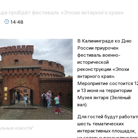
де пройдёт фестиваль «Эпохи янтарного края»
14:48
В Калининграде ко Дню
России приурочен
фестиваль военно-
исторической
реконструкции «Эпохи
янтарного края».
Мероприятие состоится 1
и 13 июня на территории
Музея янтаря (Зелёный
вал).
Для гостей будут работат
шесть тематических
льные новости"
интерактивных площадок,
на которых реконструкто