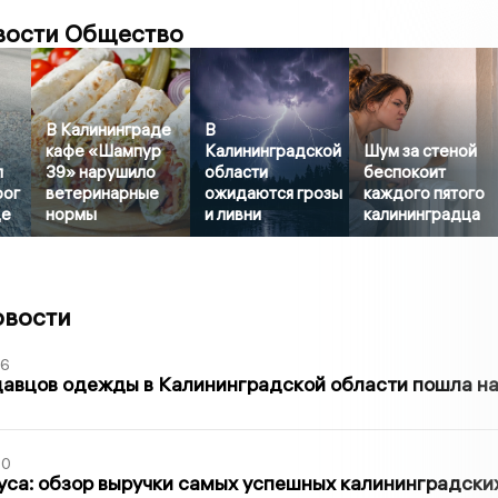
вости Общество
В Калининграде
В
кафе «Шампур
Калининградской
Шум за стеной
л
39» нарушило
области
беспокоит
рог
ветеринарные
ожидаются грозы
каждого пятого
де
нормы
и ливни
калининградца
овости
36
давцов одежды в Калининградской области пошла н
00
са: обзор выручки самых успешных калининградски