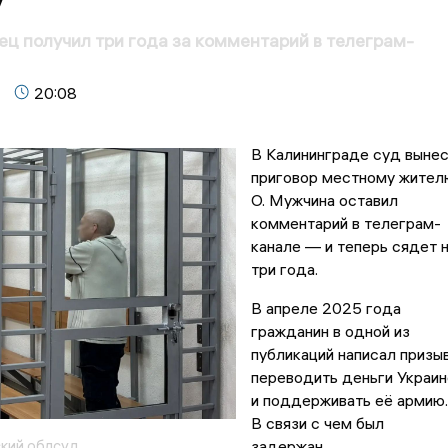
ц получил три года за комментарий в телеграм-
20:08
В Калининграде суд выне
приговор местному жител
О. Мужчина оставил
комментарий в телеграм-
канале — и теперь сядет 
три года.
В апреле 2025 года
гражданин в одной из
публикаций написал призы
переводить деньги Украин
и поддерживать её армию.
В связи с чем был
кий облсуд
задержан.