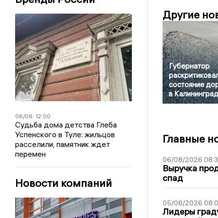
Другие но
Губернатор
раскритикова
состояние до
в Калинингра
06/08
12:00
Судьба дома детства Глеба
Успенского в Туле: жильцов
Главные н
расселили, памятник ждет
перемен
06/08/2026 08:
Выручка про
спад
Новости компаний
05/08/2026 08:
Лидеры граду