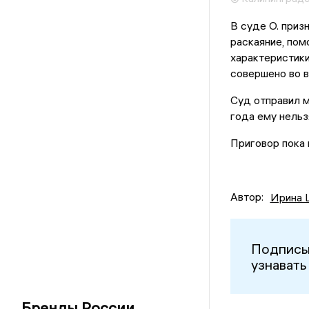
В суде О. приз
раскаяние, по
характеристик
совершено во в
Суд отправил м
года ему нельз
Приговор пока н
Автор:
Ирина 
Подписы
узнавать
Бренды России