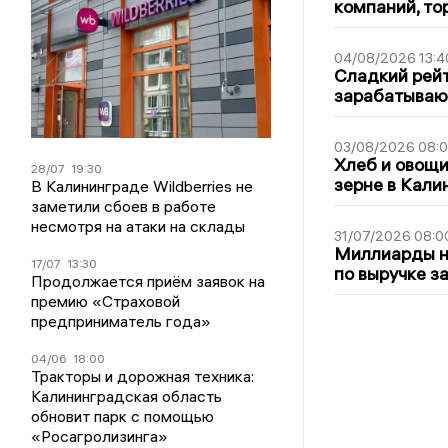
компаний, т
04/08/2026 13:4
Сладкий рейт
зарабатываю
03/08/2026 08:
Хлеб и овощи
28/07
19:30
зерне в Кали
В Калининграде Wildberries не
заметили сбоев в работе
несмотря на атаки на склады
31/07/2026 08:0
Миллиарды на
17/07
13:30
по выручке з
Продолжается приём заявок на
премию «Страховой
предприниматель года»
04/06
18:00
Тракторы и дорожная техника:
Калининградская область
обновит парк с помощью
«Росагролизинга»