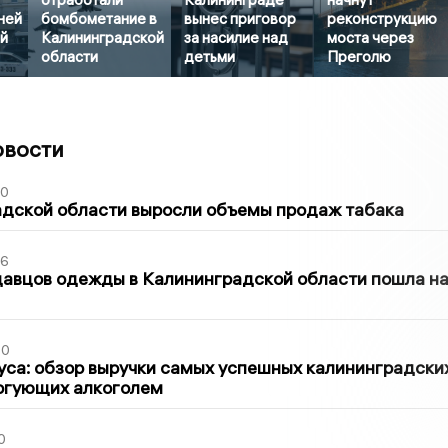
ней
бомбометание в
вынес приговор
реконструкцию
ой
Калининградской
за насилие над
моста через
области
детьми
Преголю
овости
00
адской области выросли объемы продаж табака
36
давцов одежды в Калининградской области пошла н
00
са: обзор выручки самых успешных калининградски
оргующих алкоголем
0