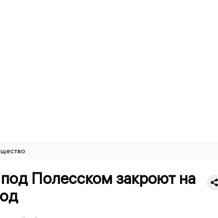
щество
 под Полесском закроют на
год