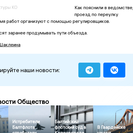
ктуры КО
Как пояснили в ведомстве
проезд по переулку
емя работ организуют с помощью регулировщиков.
сят заранее продумывать пути объезда.
Шаклеина
ируйте наши новости:
вости Общество
Истребители
Балтийский
Балтфлота
флотский суд в
В Гвардейске
отработали
Калининграде
начнут