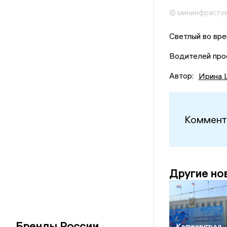
© мининфрасту
Светлый во вр
Водителей про
Автор:
Ирина 
Коммент
Другие но
Бренды России
Калининград