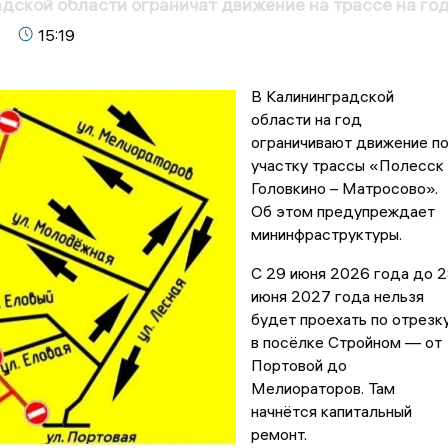
дской области ограничат движение на трассе на го
15:19
В Калининградской
области на год
ограничивают движение п
участку трассы «Полесск 
Головкино – Матросово».
Об этом предупреждает
мининфраструктуры.
С 29 июня 2026 года до 
июня 2027 года нельзя
будет проехать по отрезк
в посёлке Стройном — от
Портовой до
Мелиораторов. Там
начнётся капитальный
ремонт.