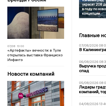
украсят 208 д
в году по нов
концепции
Главные н
07/08/2026 08:
07/08
13:00
В Калинингр
«Артефакты» вечности: в Туле
открылась выставка Франциско
Инфантэ
06/08/2026 08:
Выручка про
спад
Новости компаний
05/08/2026 08:
Лидеры граду
компаний, т
04/08/2026 13:4