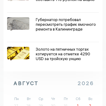
Губернатор потребовал
пересмотреть график ямочного
ремонта в Калининграде
Золото на пятничных торгах
котируется на отметке 4290
USD за тройскую унцию
АВГУСТ
2026
Пн
Вт
Ср
Чт
Пт
Сб
Вс
27
28
29
30
31
1
2