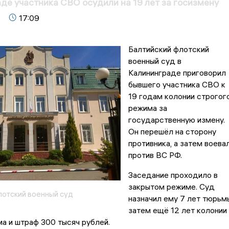
де участника СВО осудили на 19 лет за госизмену
17:09
Балтийский флотский
военный суд в
Калининграде приговорил
бывшего участника СВО к
19 годам колонии строгог
режима за
государственную измену.
Он перешёл на сторону
противника, а затем воева
против ВС РФ.
Заседание проходило в
закрытом режиме. Суд
лотский военный суд
назначил ему 7 лет тюрьм
затем ещё 12 лет колонии
а и штраф 300 тысяч рублей.