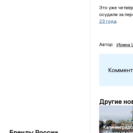
Это уже четвёр
осудили за пер
23 года
.
Автор:
Ирина 
Коммент
Другие но
В
Калининградс
Бренды России
области увели