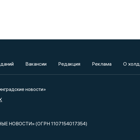
зданий
Вакансии
Редакция
Реклама
О холд
нградские новости»
X
НЫЕ НОВОСТИ» (ОГРН 1107154017354)