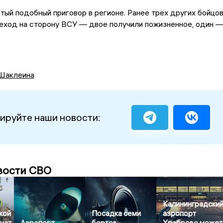
тый подобный приговор в регионе. Ранее трёх других бойцо
еход на сторону ВСУ — двое получили пожизненное, один 
Шаклеина
ируйте наши новости:
вости СВО
Калининградски
кой
Посадка семи
аэропорт
чат
Аэропорт
бортов
Храброво может