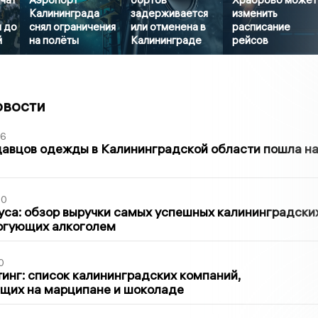
Калининграда
задерживается
изменить
м до
снял ограничения
или отменена в
расписание
й
на полёты
Калининграде
рейсов
овости
36
давцов одежды в Калининградской области пошла н
00
са: обзор выручки самых успешных калининградски
оргующих алкоголем
0
инг: список калининградских компаний,
щих на марципане и шоколаде