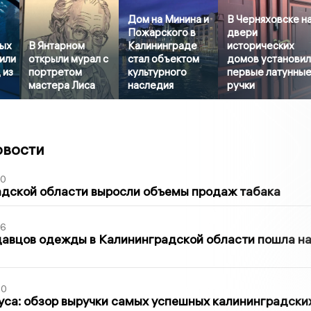
Дом на Минина и
В Черняховске н
Пожарского в
двери
ых
В Янтарном
Калининграде
исторических
или
открыли мурал с
стал объектом
домов установи
 из
портретом
культурного
первые латунны
мастера Лиса
наследия
ручки
овости
00
адской области выросли объемы продаж табака
36
давцов одежды в Калининградской области пошла н
00
са: обзор выручки самых успешных калининградски