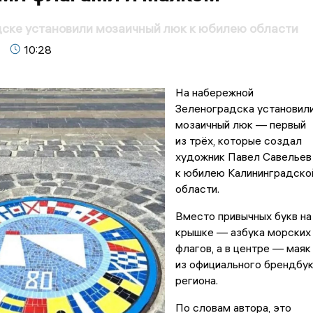
ске установили мозаичный люк к юбилею области
10:28
На набережной
Зеленоградска установил
мозаичный люк — первый
из трёх, которые создал
художник Павел Савельев
к юбилею Калининградско
области.
Вместо привычных букв на
крышке — азбука морских
флагов, а в центре — маяк
из официального брендбу
региона.
По словам автора, это