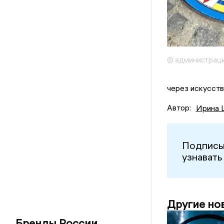
© администраци
через искусств
Автор:
Ирина 
Подписы
узнавать
Другие но
Бренды России