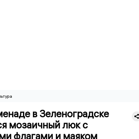
льтура
менаде в Зеленоградске
ся мозаичный люк с
ми флагами и маяком