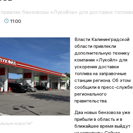
привлек бензовозы «Лукойла» для доставки топлив
11:00
Власти Калининградской
области привлекли
дополнительную технику
компании «Лукойл» для
ускорения доставки
топлива на заправочные
станции региона. Об этом
сообщили в пресс-службе
регионального
правительства.
Два новых бензовоза уже
прибыли в область и в
льные новости"
ближайшее время выйдут
на маршруты. Сейчас