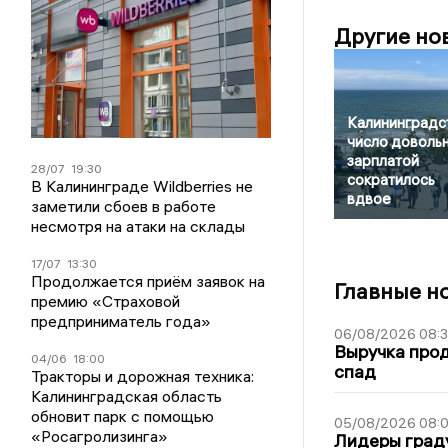
Другие но
Калининградст
число доволь
зарплатой
28/07
19:30
сократилось
В Калининграде Wildberries не
вдвое
заметили сбоев в работе
несмотря на атаки на склады
17/07
13:30
Продолжается приём заявок на
Главные н
премию «Страховой
предприниматель года»
06/08/2026 08:
Выручка про
04/06
18:00
спад
Тракторы и дорожная техника:
Калининградская область
обновит парк с помощью
05/08/2026 08:
«Росагролизинга»
Лидеры граду