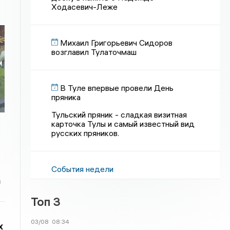
Ходасевич-Леже
Михаил Григорьевич Сидоров
возглавил Тулаточмаш
м
В Туле впервые провели День
пряника
Тульский пряник - сладкая визитная
карточка Тулы и самый известный вид
русских пряников.
События недели
а
Топ 3
03/08
08:34
х