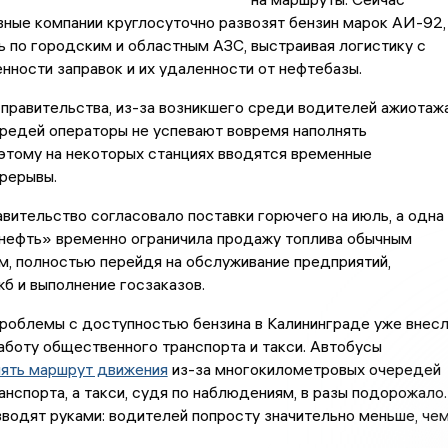
ные компании круглосуточно развозят бензин марок АИ-92,
 по городским и областным АЗС, выстраивая логистику с
нности заправок и их удаленности от нефтебазы.
правительства, из-за возникшего среди водителей ажиотаж
редей операторы не успевают вовремя наполнять
этому на некоторых станциях вводятся временные
ерерывы.
авительство согласовало поставки горючего на июль, а одна
тнефть» временно ограничила продажу топлива обычным
, полностью перейдя на обслуживание предприятий,
б и выполнение госзаказов.
 проблемы с доступностью бензина в Калининграде уже внес
аботу общественного транспорта и такси. Автобусы
ять маршрут движения
из-за многокилометровых очередей
анспорта, а такси, судя по наблюдениям, в разы подорожало.
водят руками: водителей попросту значительно меньше, че