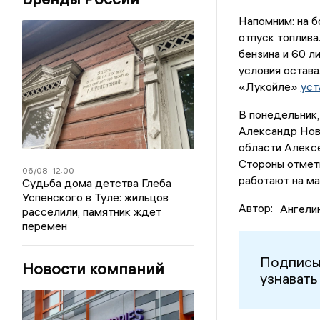
Напомним: на 
отпуск топлива
бензина и 60 л
условия остав
«Лукойле»
уст
В понедельник,
Александр Но
области Алекс
Стороны отмет
06/08
12:00
работают на ма
Судьба дома детства Глеба
Успенского в Туле: жильцов
Автор:
Ангели
расселили, памятник ждет
перемен
Подписы
Новости компаний
узнавать