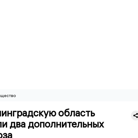
щество
нинградскую область
ли два дополнительных
оза