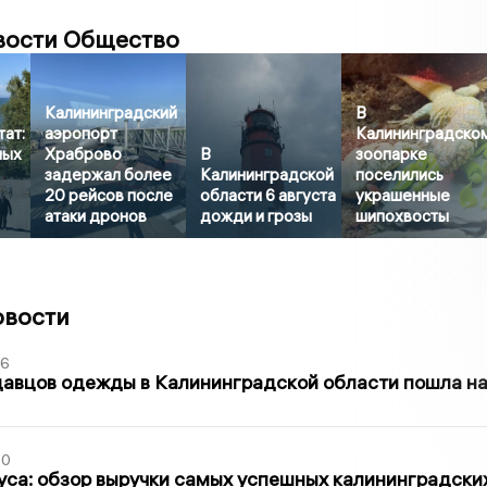
вости Общество
Калининградский
В
ат:
аэропорт
Калининградско
ных
Храброво
В
зоопарке
задержал более
Калининградской
поселились
20 рейсов после
области 6 августа
украшенные
атаки дронов
дожди и грозы
шипохвосты
овости
36
давцов одежды в Калининградской области пошла н
00
са: обзор выручки самых успешных калининградски