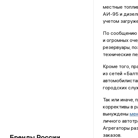
местные топлив
АИ-95 и дизель
учетом загруже
По сообщению 
и огромных оче
резервуары, по
технические п
Кроме того, пр
из сетей «Бал
автомобилистам
городских служ
Так или иначе,
коррективы в р
вынуждены
мен
личного автотр
Агрегаторы раз
заказов.
Бренды России