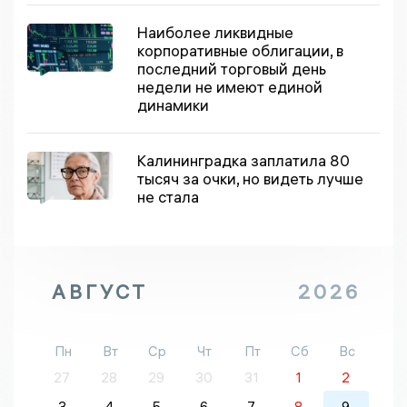
Наиболее ликвидные
корпоративные облигации, в
последний торговый день
недели не имеют единой
динамики
Калининградка заплатила 80
тысяч за очки, но видеть лучше
не стала
АВГУСТ
2026
Пн
Вт
Ср
Чт
Пт
Сб
Вс
27
28
29
30
31
1
2
3
4
5
6
7
8
9