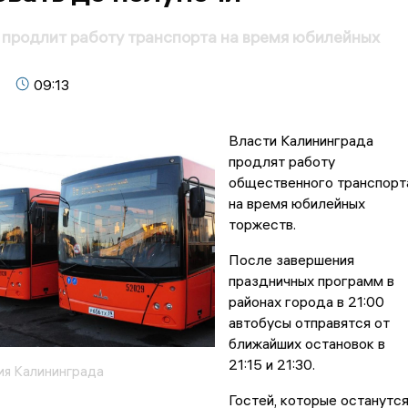
продлит работу транспорта на время юбилейных
09:13
Власти Калининграда
продлят работу
общественного транспорт
на время юбилейных
торжеств.
После завершения
праздничных программ в
районах города в 21:00
автобусы отправятся от
ближайших остановок в
21:15 и 21:30.
я Калининграда
Гостей, которые останутс