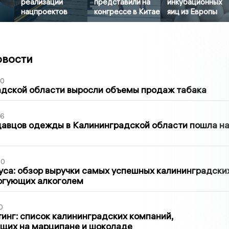
реализации
представили на
инкубационных
нацпроектов
конгрессе в Китае
яиц из Европы
овости
00
адской области выросли объемы продаж табака
36
давцов одежды в Калининградской области пошла н
00
са: обзор выручки самых успешных калининградски
оргующих алкоголем
0
инг: список калининградских компаний,
щих на марципане и шоколаде