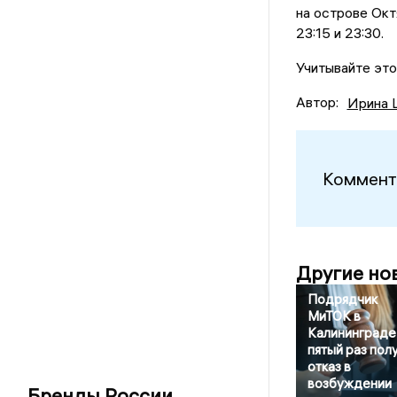
на острове Окт
23:15 и 23:30.
Учитывайте это
Автор:
Ирина 
Коммент
Другие но
Подрядчик
МиТОК в
Калининграде
пятый раз пол
отказ в
возбуждении
Бренды России