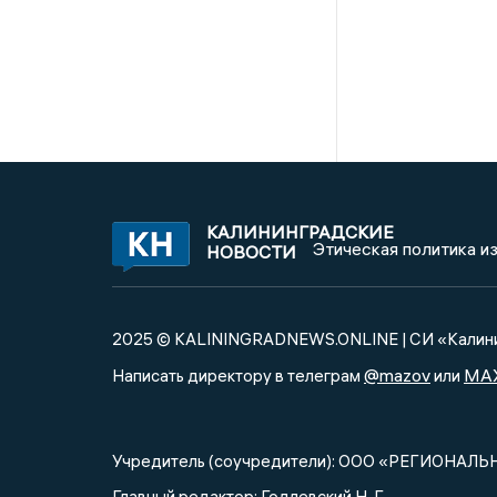
КАЛИНИНГРАДСКИЕ
Этическая политика и
НОВОСТИ
2025 © KALININGRADNEWS.ONLINE | СИ «Калини
@mazov
MA
Написать директору в телеграм
или
Учредитель (соучредители): ООО «РЕГИОНАЛЬ
Главный редактор: Годлевский Н. Г.