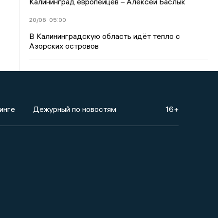
Калининград европейцев – Алексей Баслык
20/06
05:00
В Калининградскую область идёт тепло с
Азорских островов
инге
Дежурный по новостям
16+