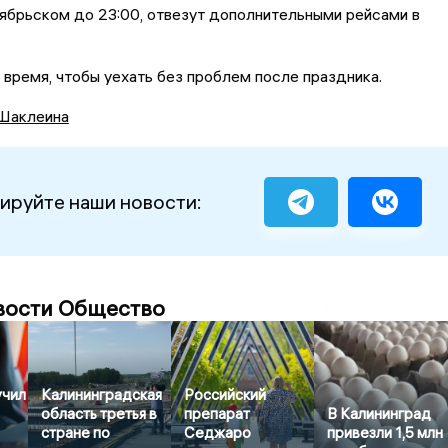
ябрьском до 23:00, отвезут дополнительными рейсами в
 время, чтобы уехать без проблем после праздника.
Шаклеина
ируйте наши новости:
вости Общество
учил
Калининградская
Российский
область третья в
препарат
В Калининград
стране по
Седжаро
привезли 1,5 млн