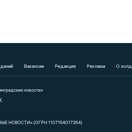
зданий
Вакансии
Редакция
Реклама
О холд
нградские новости»
X
НЫЕ НОВОСТИ» (ОГРН 1107154017354)