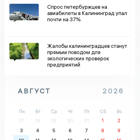
Спрос петербуржцев на
авиабилеты в Калининград упал
почти на 37%
Жалобы калининградцев станут
прямым поводом для
экологических проверок
предприятий
АВГУСТ
2026
Пн
Вт
Ср
Чт
Пт
Сб
Вс
27
28
29
30
31
1
2
3
4
5
6
7
8
9