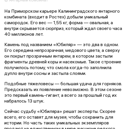
На Приморском карьере Калининградского янтарного
комбината (входит в Ростех) добыли уникальный
самородок. Его вес — 1,55 кг, форма — овальная, а
внутри скрывается сюрприз, который ждал своего часа
40 миллионов лет.
Камень под названием «Юбиляр» — это два в одном.
Его середина непрозрачная, медового цвета, а сверху
он покрыт прозрачным янтарем, в котором застыли
фрагменты древней коры и насекомые. Такое строение
получилось потому, что смола когда-то заполнила
дупло внутри сосны и застыла слоями.
Подобные тяжеловесы — большая удача для горняков.
Предсказать их появление невозможно. В этом сезоне
это первый камень-гигант, а всего за прошлый год их
набралось 13 штук.
Сейчас судьбу «Юбиляра» решат эксперты. Скорее
всего, его оставят для музея, чтобы сохранить для
истории. Но часть таких уникальных экземпляров
продают на единственном в мире аукционе редкого