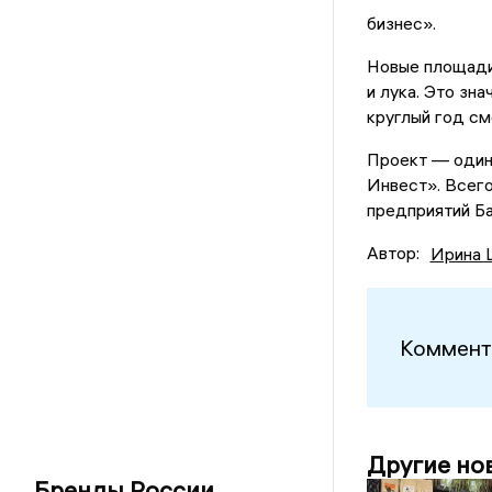
бизнес».
Новые площади 
и лука. Это зн
круглый год см
Проект — один
Инвест». Всег
предприятий Ба
Автор:
Ирина 
Коммент
Другие но
Бренды России