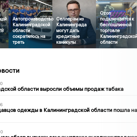
Ozon
кой
Автопроизводство
Селлерам из
подключается к
Калининградской
Калининграда
беспошлинной
28
области
могут дать
торговле
сократилось на
кредитные
Калининградско
треть
каникулы
области
овости
00
адской области выросли объемы продаж табака
36
давцов одежды в Калининградской области пошла н
00