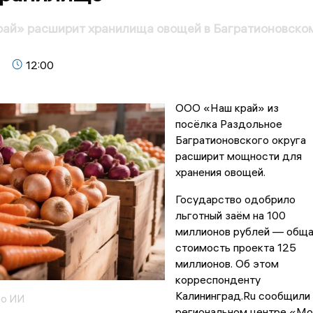
ай» расширит хранилища овощей в Багратионовско
12:00
ООО «Наш край» из
посёлка Раздольное
Багратионовского округа
расширит мощности для
хранения овощей.
Государство одобрило
льготный заём на 100
миллионов рублей — общ
стоимость проекта 125
миллионов. Об этом
корреспонденту
Калининград.Ru сообщили 
но ИИ
региональном центре «Мо