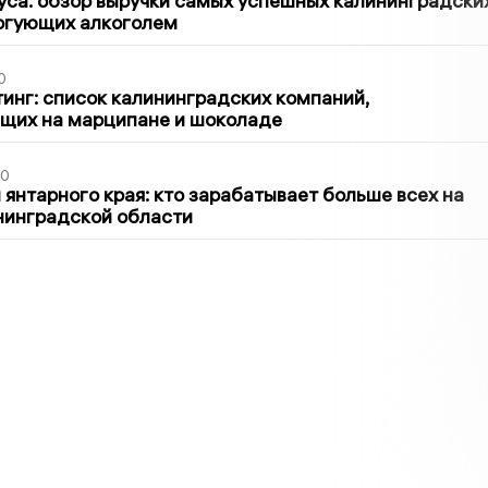
са: обзор выручки самых успешных калининградски
оргующих алкоголем
0
инг: список калининградских компаний,
щих на марципане и шоколаде
00
 янтарного края: кто зарабатывает больше всех на
нинградской области