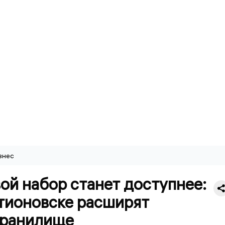
знес
ой набор станет доступнее:
атионовске расширят
ранилище