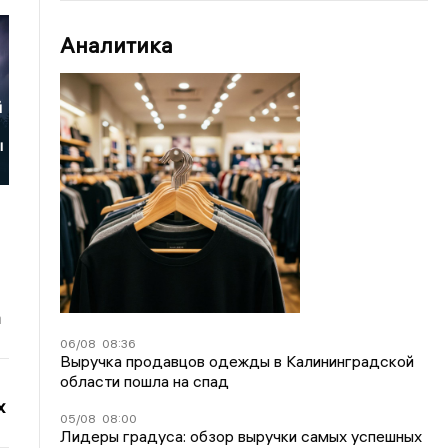
Аналитика
й
ы
а
06/08
08:36
Выручка продавцов одежды в Калининградской
области пошла на спад
х
05/08
08:00
Лидеры градуса: обзор выручки самых успешных