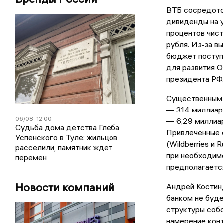
ВТБ сосредоточ
дивиденды на у
процентов чист
рубля. Из‑за в
бюджет поступ
для развития 
президента РФ
Существенным 
— 314 миллиард
06/08
12:00
— 6,29 миллиар
Судьба дома детства Глеба
Привлечённые 
Успенского в Туле: жильцов
(Wildberries и
расселили, памятник ждет
при необходимо
перемен
предполагаетс
Новости компаний
Андрей Костин,
банком не буде
структуры собс
намерение конт