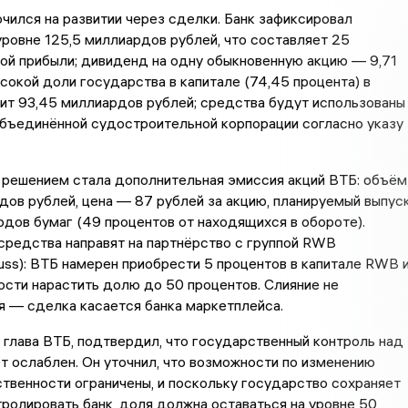
ился на развитии через сделки. Банк зафиксировал
ровне 125,5 миллиардов рублей, что составляет 25
ой прибыли; дивиденд на одну обыкновенную акцию — 9,71
ысокой доли государства в капитале (74,45 процента) в
ит 93,45 миллиардов рублей; средства будут использованы
Объединённой судостроительной корпорации согласно указу
.
решением стала дополнительная эмиссия акций ВТБ: объём
ов рублей, цена — 87 рублей за акцию, планируемый выпус
дов бумаг (49 процентов от находящихся в обороте).
средства направят на партнёрство с группой RWB
 Russ): ВТБ намерен приобрести 5 процентов в капитале RWB 
сти нарастить долю до 50 процентов. Слияние не
я — сделка касается банка маркетплейса.
 глава ВТБ, подтвердил, что государственный контроль над
т ослаблен. Он уточнил, что возможности по изменению
твенности ограничены, и поскольку государство сохраняет
ролировать банк, доля должна оставаться на уровне 50