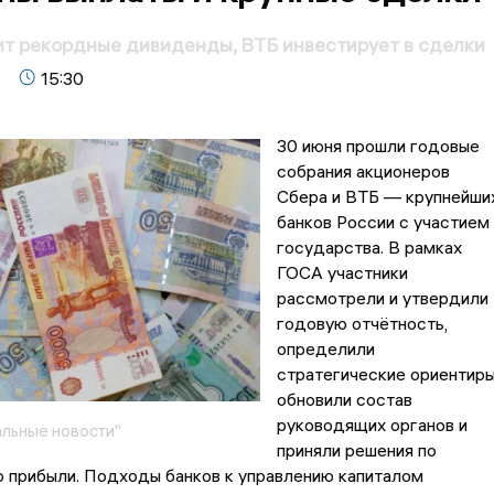
т рекордные дивиденды, ВТБ инвестирует в сделки
15:30
30 июня прошли годовые
собрания акционеров
Сбера и ВТБ — крупнейши
банков России с участием
государства. В рамках
ГОСА участники
рассмотрели и утвердили
годовую отчётность,
определили
стратегические ориентиры
обновили состав
руководящих органов и
льные новости"
приняли решения по
 прибыли. Подходы банков к управлению капиталом