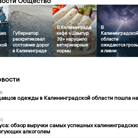
вости Общество
и
В Калининграде
В
ших
Губернатор
кафе «Шампур
Калининградско
раскритиковал
39» нарушило
области
кой
состояние дорог
ветеринарные
ожидаются гроз
в Калининграде
нормы
и ливни
овости
36
давцов одежды в Калининградской области пошла н
00
са: обзор выручки самых успешных калининградски
оргующих алкоголем