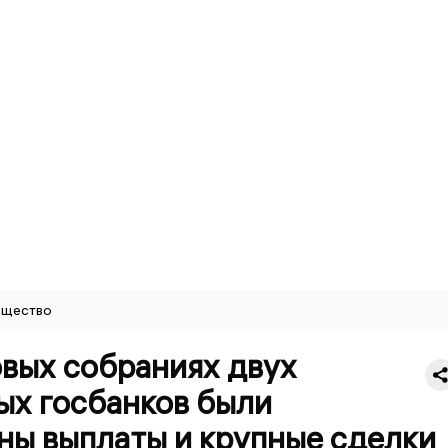
щество
овых собраниях двух
ых госбанков были
ны выплаты и крупные сделки