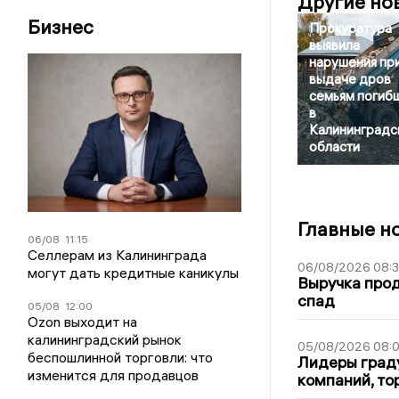
Другие но
Бизнес
Прокуратура
выявила
нарушения пр
выдаче дров
семьям погиб
в
Калининградс
области
Главные н
06/08
11:15
Селлерам из Калининграда
06/08/2026 08:
могут дать кредитные каникулы
Выручка про
спад
05/08
12:00
Ozon выходит на
калининградский рынок
05/08/2026 08:
беспошлинной торговли: что
Лидеры граду
изменится для продавцов
компаний, т