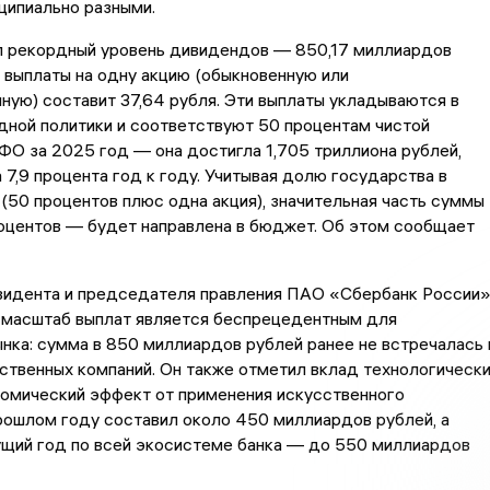
ципиально разными.
л рекордный уровень дивидендов — 850,17 миллиардов
 выплаты на одну акцию (обыкновенную или
ную) составит 37,64 рубля. Эти выплаты укладываются в
дной политики и соответствуют 50 процентам чистой
О за 2025 год — она достигла 1,705 триллиона рублей,
а 7,9 процента год к году. Учитывая долю государства в
 (50 процентов плюс одна акция), значительная часть суммы
оцентов — будет направлена в бюджет. Об этом сообщает
зидента и председателя правления ПАО «Сбербанк России
, масштаб выплат является беспрецедентным для
нка: сумма в 850 миллиардов рублей ранее не встречалась 
ственных компаний. Он также отметил вклад технологическ
номический эффект от применения искусственного
рошлом году составил около 450 миллиардов рублей, а
ущий год по всей экосистеме банка — до 550 миллиардов