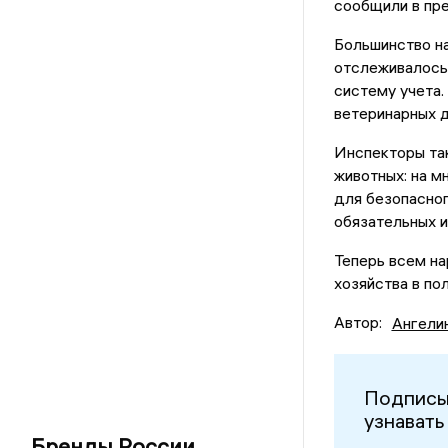
сообщили в пр
Большинство на
отслеживалось,
систему учета.
ветеринарных 
Инспекторы та
животных: на м
для безопасног
обязательных 
Теперь всем на
хозяйства в по
Автор:
Ангели
Подписы
узнавать
Бренды России