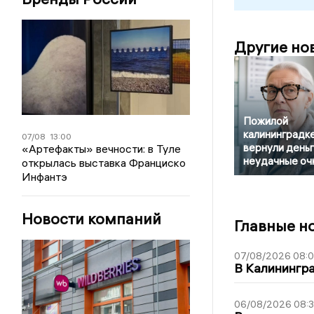
Другие но
Пожилой
калининградк
07/08
13:00
вернули деньг
«Артефакты» вечности: в Туле
неудачные оч
открылась выставка Франциско
Инфантэ
Новости компаний
Главные н
07/08/2026 08:
В Калинингр
06/08/2026 08: