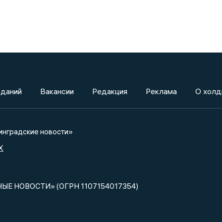
зданий
Вакансии
Редакция
Реклама
О холд
нградские новости»
X
НЫЕ НОВОСТИ» (ОГРН 1107154017354)