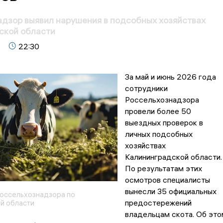
дзор выявил нарушения в подсобных хозяйствах
ской области
22:30
За май и июнь 2026 года
сотрудники
Россельхознадзора
провели более 50
выездных проверок в
личных подсобных
хозяйствах
Калининградской области.
По результатам этих
осмотров специалисты
вынесли 35 официальных
оссельхознадзора по
предостережений
й области
владельцам скота. Об это