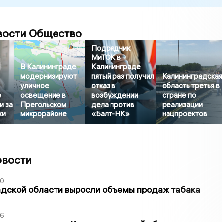
вости Общество
Подрядчик
МиТОК в
В Калининграде
Калининграде
модернизируют
пятый раз получил
Калининградска
уличное
отказ в
область третья в
е
освещение в
возбуждении
стране по
и за
Прегольском
дела против
реализации
ки
микрорайоне
«Балт-НК»
нацпроектов
овости
00
адской области выросли объемы продаж табака
36