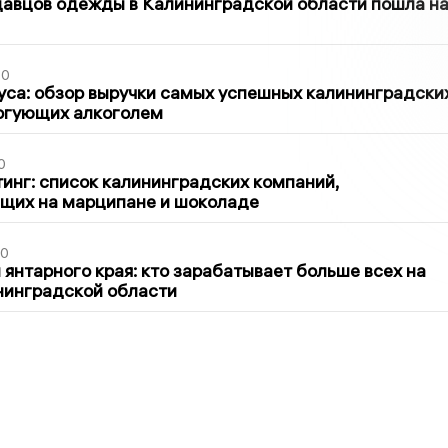
давцов одежды в Калининградской области пошла н
00
са: обзор выручки самых успешных калининградски
оргующих алкоголем
0
инг: список калининградских компаний,
щих на марципане и шоколаде
00
 янтарного края: кто зарабатывает больше всех на
нинградской области