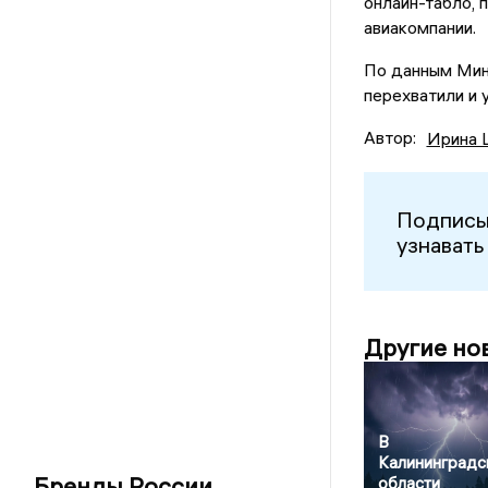
онлайн-табло, 
авиакомпании.
По данным Мин
перехватили и 
Автор:
Ирина 
Подписы
узнавать
Другие но
В
Калининградс
Бренды России
области