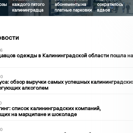
озы
каждого пятого
абонементы на
сократилось
калининградца
платные парковки
вдвое
овости
36
давцов одежды в Калининградской области пошла н
00
са: обзор выручки самых успешных калининградски
оргующих алкоголем
0
инг: список калининградских компаний,
щих на марципане и шоколаде
00