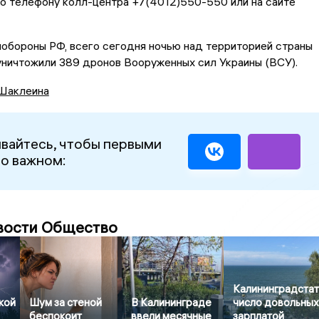
по телефону колл-центра +7(4012)550-550 или на сайте
обороны РФ, всего сегодня ночью над территорией страны
уничтожили 389 дронов Вооруженных сил Украины (ВСУ).
Шаклеина
вайтесь, чтобы первыми
 о важном:
вости Общество
Калининградстат
кой
Шум за стеной
В Калининграде
число довольны
беспокоит
ввели месячные
зарплатой