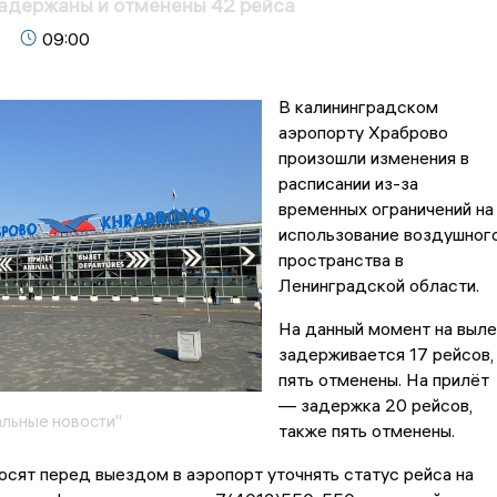
адержаны и отменены 42 рейса
09:00
В калининградском
аэропорту Храброво
произошли изменения в
расписании из-за
временных ограничений на
использование воздушног
пространства в
Ленинградской области.
На данный момент на выле
задерживается 17 рейсов,
пять отменены. На прилёт
— задержка 20 рейсов,
льные новости"
также пять отменены.
сят перед выездом в аэропорт уточнять статус рейса на