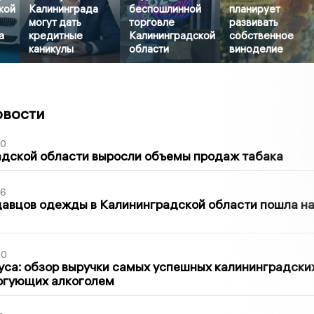
кой
Калининграда
беспошлинной
планирует
могут дать
торговле
развивать
а
кредитные
Калининградской
собственное
каникулы
области
виноделие
овости
00
адской области выросли объемы продаж табака
36
давцов одежды в Калининградской области пошла н
00
са: обзор выручки самых успешных калининградски
оргующих алкоголем