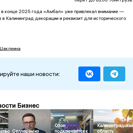
о в конце 2025 года «Амбал» уже привлекал внимание —
з в Калининград декорации и реквизит для исторического
Шаклеина
ируйте наши новости:
вости Бизнес
Ozon
Калининградска
ство
Селлерам из
подключается к
область