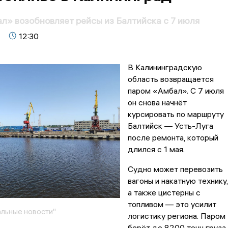
» возобновляет рейсы из Балтийска с 7 июля
12:30
В Калининградскую
область возвращается
паром «Амбал». С 7 июля
он снова начнёт
курсировать по маршруту
Балтийск — Усть-Луга
после ремонта, который
длился с 1 мая.
Судно может перевозить
вагоны и накатную технику,
а также цистерны с
топливом — это усилит
льные новости"
логистику региона. Паром
берёт до 8200 тонн груза.