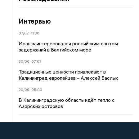
Интервью
07/07
11:30
Иран заинтересовался российским опытом
задержаний в Балтийском море
30/06
07:07
Традиционные ценности привлекают в
Калининград европейцев – Алексей Баслык
20/06
05:00
В Калининградскую область идёт тепло с
Азорских островов