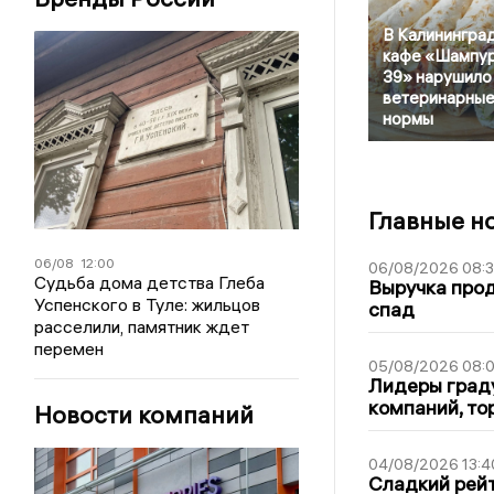
В Калинингра
кафе «Шампу
39» нарушило
ветеринарны
нормы
Главные н
06/08
12:00
06/08/2026 08:
Судьба дома детства Глеба
Выручка про
Успенского в Туле: жильцов
спад
расселили, памятник ждет
перемен
05/08/2026 08:
Лидеры граду
компаний, т
Новости компаний
04/08/2026 13:4
Сладкий рейт