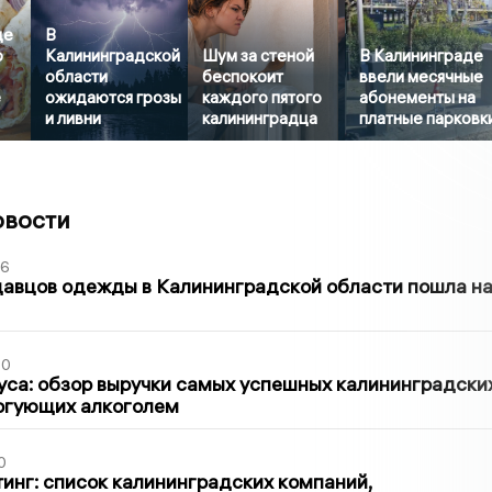
де
В
р
Калининградской
Шум за стеной
В Калининграде
области
беспокоит
ввели месячные
е
ожидаются грозы
каждого пятого
абонементы на
и ливни
калининградца
платные парковк
овости
36
давцов одежды в Калининградской области пошла н
00
са: обзор выручки самых успешных калининградски
оргующих алкоголем
0
инг: список калининградских компаний,