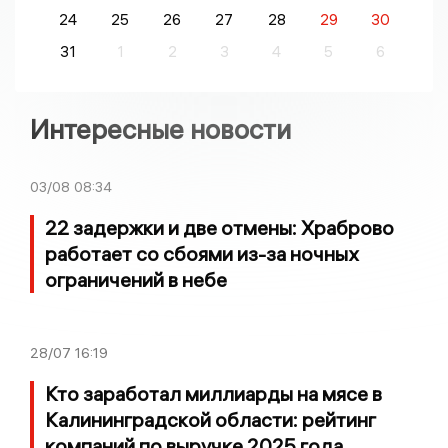
24
25
26
27
28
29
30
31
1
2
3
4
5
6
Интересные новости
03/08
08:34
22 задержки и две отмены: Храброво
работает со сбоями из-за ночных
ограничений в небе
28/07
16:19
Кто заработал миллиарды на мясе в
Калининградской области: рейтинг
компаний по выручке 2025 года