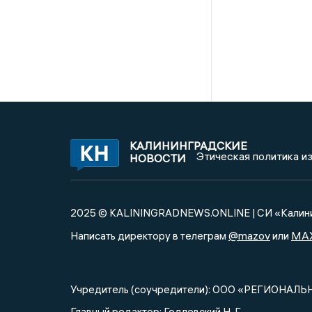
КАЛИНИНГРАДСКИЕ
Этическая политика и
НОВОСТИ
2025 © KALININGRADNEWS.ONLINE | СИ «Калини
@mazov
MA
Написать директору в телеграм
или
Учредитель (соучредители): ООО «РЕГИОНАЛЬ
Главный редактор: Годлевский Н. Г.