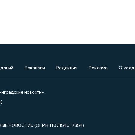
зданий
Вакансии
Редакция
Реклама
О холд
нградские новости»
X
НЫЕ НОВОСТИ» (ОГРН 1107154017354)