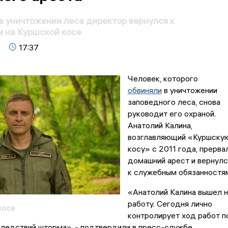
 уничтожении леса директор вернулся к
 на Куршской косе
17:37
Человек, которого
обвиняли
в уничтожении
заповедного леса, снова
руководит его охраной.
Анатолий Калина,
возглавляющий «Куршску
косу» с 2011 года, прерва
домашний арест и вернулс
к служебным обязанностя
«Анатолий Калина вышел н
работу. Сегодня лично
коса
контролирует ход работ п
следствий шторма», - подтвердили в пресс-службе