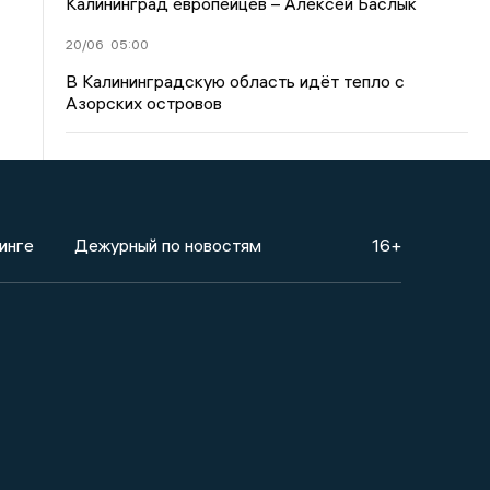
Калининград европейцев – Алексей Баслык
20/06
05:00
В Калининградскую область идёт тепло с
Азорских островов
инге
Дежурный по новостям
16+