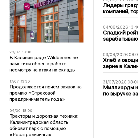
Лидеры граду
компаний, т
04/08/2026 13:4
Сладкий рейт
зарабатываю
28/07
19:30
03/08/2026 08:
В Калининграде Wildberries не
Хлеб и овощи
заметили сбоев в работе
зерне в Кали
несмотря на атаки на склады
17/07
13:30
31/07/2026 08:0
Продолжается приём заявок на
Миллиарды на
премию «Страховой
по выручке з
предприниматель года»
04/06
18:00
Тракторы и дорожная техника:
Калининградская область
обновит парк с помощью
«Росагролизинга»