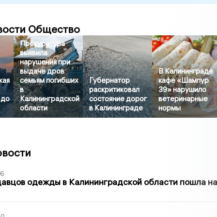
вости Общество
Прокуратура
выявила
нарушения при
выдаче дров
В Калининграде
кая
семьям погибших
Губернатор
кафе «Шампур
в
раскритиковал
39» нарушило
 до
Калининградской
состояние дорог
ветеринарные
области
в Калининграде
нормы
овости
36
давцов одежды в Калининградской области пошла н
00