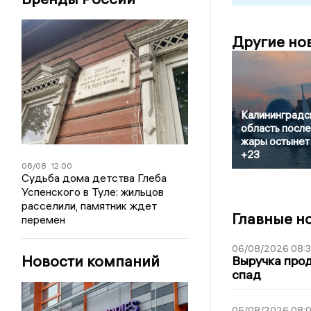
Другие но
Калининградс
область после
жары остынет
+23
06/08
12:00
Судьба дома детства Глеба
Успенского в Туле: жильцов
расселили, памятник ждет
Главные н
перемен
06/08/2026 08:
Новости компаний
Выручка про
спад
05/08/2026 08: