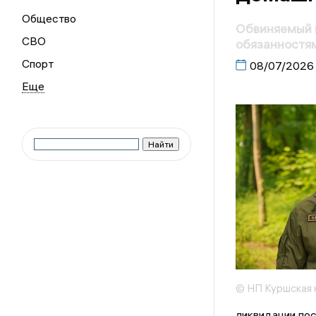
Общество
Обвиняемый в
СВО
обязанностям
Спорт
08/07/2026
© НП Куршская 
ликвидации по