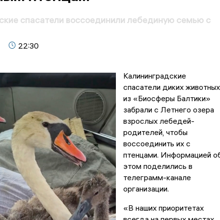
ские спасатели воссоединили лебединую семью с
22:30
Калининградские
спасатели диких животных
из «Биосферы Балтики»
забрали с Летнего озера
взрослых лебедей-
родителей, чтобы
воссоединить их с
птенцами. Информацией о
этом поделились в
телеграмм-канале
организации.
«В наших приоритетах
всегда на первых местах