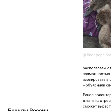
© Биосфера Бал
располагаем о
возможностью п
изолировать в 
– объяснили св
Ранее волонте
для птиц стрес
сможет вырасти
Бренды России