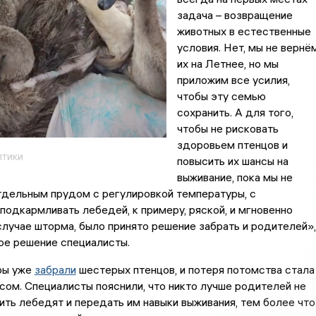
задача – возвращение
животных в естественные
условия. Нет, мы не вернё
их на Летнее, но мы
приложим все усилия,
чтобы эту семью
сохранить. А для того,
чтобы не рисковать
здоровьем птенцов и
тики
повысить их шансы на
выживание, пока мы не
тдельным прудом с регулировкой температуры, с
одкармливать лебедей, к примеру, ряской, и мгновенно
случае шторма, было принято решение забрать и родителей»,
ое решение специалисты.
ры уже
забрали
шестерых птенцов, и потеря потомства стала
сом. Специалисты пояснили, что никто лучше родителей не
ть лебедят и передать им навыки выживания, тем более что