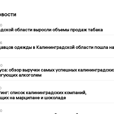
овости
00
адской области выросли объемы продаж табака
36
давцов одежды в Калининградской области пошла н
00
са: обзор выручки самых успешных калининградски
оргующих алкоголем
0
инг: список калининградских компаний,
щих на марципане и шоколаде
00