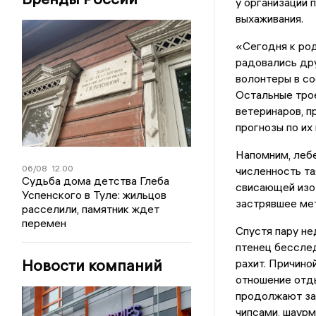
у организации 
выхаживания.
«Сегодня к род
радовались дру
волонтеры в с
Остальные тро
ветеринаров, п
прогнозы по и
Напомним, лебе
06/08
12:00
численность та
Судьба дома детства Глеба
свисающей изо
Успенского в Туле: жильцов
застрявшее ме
расселили, памятник ждет
перемен
Спустя пару н
птенец бесслед
Новости компаний
рахит. Причино
отношение отд
продолжают за
чипсами, шаурм