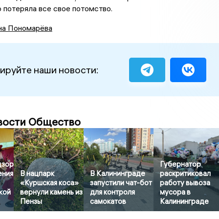
 потеряла все свое потомство.
на Пономарёва
ируйте наши новости:
вости Общество
дзор
Губернатор
ения
В нацпарк
В Калининграде
раскритиковал
«Куршская коса»
запустили чат-бот
работу вывоза
кой
вернули камень из
для контроля
мусора в
Пензы
самокатов
Калининграде