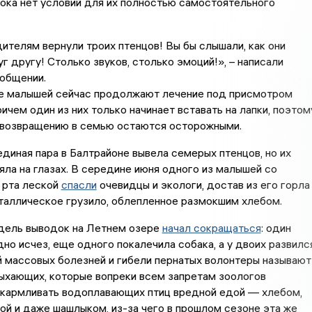
пока нет условий для их полностью самостоятельного
ителям вернули троих птенцов! Вы бы слышали, как они
г другу! Столько звуков, столько эмоций!», – написали
ообщении.
е малышей сейчас продолжают лечение под присмотром
ричем один из них только начинает вставать на лапки, поэтом
х возвращению в семью остаются осторожными.
диная пара в Балтрайоне вывела семерых птенцов, но их
яла на глазах. В середине июня одного из малышей со
 рта леской
спасли
очевидцы и экологи, достав из его горла
таллическое грузило, облепленное размокшим хлебом.
едель выводок на Летнем озере
начал сокращаться
: один
но исчез, еще одного покалечила собака, а у двоих развилс
й массовых болезней и гибели пернатых волонтеры называют
ыхающих, которые вопреки всем запретам зоологов
кармливать водоплавающих птиц вредной едой — хлебом,
ой и даже шашлыком, из-за чего в прошлом сезоне эта же