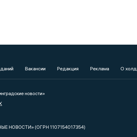
зданий
Вакансии
Редакция
Реклама
О холд
нградские новости»
X
НЫЕ НОВОСТИ» (ОГРН 1107154017354)