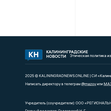
КАЛИНИНГРАДСКИЕ
Этическая политика и
НОВОСТИ
2025 © KALININGRADNEWS.ONLINE | СИ «Калини
@mazov
MA
Написать директору в телеграм
или
Учредитель (соучредители): ООО «РЕГИОНАЛЬ
Главный редактор: Годлевский Н. Г.