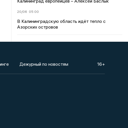
Калининград европейцев – Алексей Баслык
20/06
05:00
В Калининградскую область идёт тепло с
Азорских островов
инге
Дежурный по новостям
16+