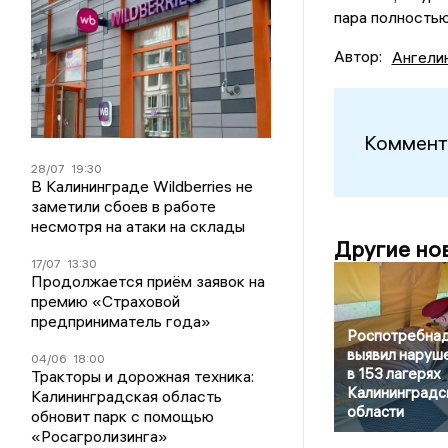
пара полностью
Автор:
Ангели
Коммент
28/07
19:30
В Калининграде Wildberries не
заметили сбоев в работе
несмотря на атаки на склады
Другие но
17/07
13:30
Продолжается приём заявок на
премию «Страховой
предприниматель года»
Роспотребна
выявил наруш
04/06
18:00
в 153 лагерях
Тракторы и дорожная техника:
Калининградс
Калининградская область
области
обновит парк с помощью
«Росагролизинга»