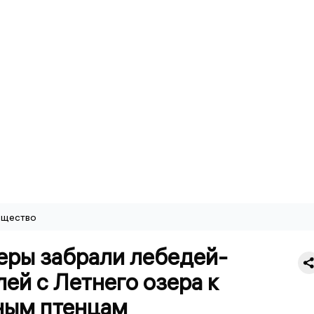
щество
еры забрали лебедей-
ей с Летнего озера к
ным птенцам