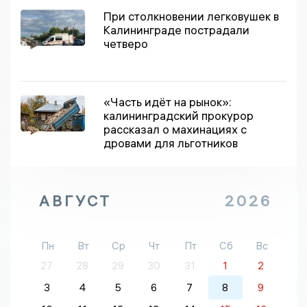
При столкновении легковушек в
Калининграде пострадали
четверо
«Часть идёт на рынок»:
калининградский прокурор
рассказал о махинациях с
дровами для льготников
АВГУСТ
2026
Пн
Вт
Ср
Чт
Пт
Сб
Вс
27
28
29
30
31
1
2
3
4
5
6
7
8
9