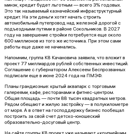
минэк, кредит будет льготным — всего 3% годовых.
Это так называемый казначейский инфраструктурный
кредит. На эти деньги хотят начать строить
автомобильный путепровод над железной дорогой с
подъездными путями в районе Сокольников. В 2027
году на завершение стройки потребуется еще около
600 миллионов из того же источника. При этом сами
работы еще даже не начинались.
Напомним, группа К8 Качановича заявила, что вложит в
проект 77 миллиардов рублей собственных инвестиций.
Соглашение с губернатором Алексеем Беспрозванных
подписали еще в июне 2024 года на ПМЭФ.
Планы грандиозные: крытый аквапарк с торговыми
галереями, кафе, ресторанами и фитнес-центром.
Общая площадь — почти 88 тысяч квадратных метров.
Рядом обещают и жилую застройку — в полукилометре
от моря. А в ответ на господдержку бизнес пообещал
построить за свой счет детско-юношеский
образовательно-досуговый центр.
На сайте группы К8 проект уже называют «крупнейшим