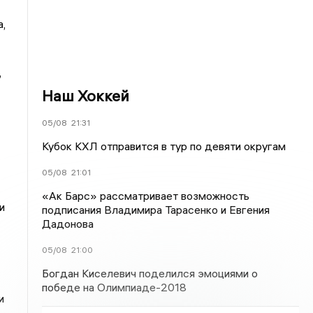
,
,
Наш Хоккей
05/08
21:31
Кубок КХЛ отправится в тур по девяти округам
05/08
21:01
«Ак Барс» рассматривает возможность
и
подписания Владимира Тарасенко и Евгения
Дадонова
05/08
21:00
Богдан Киселевич поделился эмоциями о
победе на Олимпиаде-2018
и