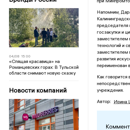
при Минпромтор
Напомним, Дара
Калининградско
председателя 
госзакупки и ц
заместителем 
технологий и с
заместителем 
04/08
15:00
развития искус
«Спящая красавица» на
переименован 
Романцевских горах: В Тульской
области снимают новую сказку
Как говорится 
непосредственн
Новости компаний
учреждения.
Автор:
Ирина 
Коммент