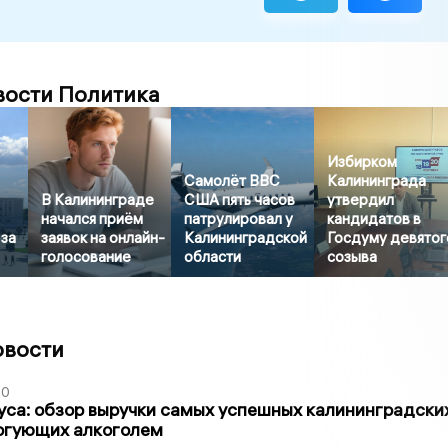
вости Политика
Избирком
Самолёт ВВС
Калининграда
В Калининграде
США пять часов
утвердил
начался приём
патрулировал у
кандидатов в
 за
заявок на онлайн-
Калининградской
Госдуму девятог
голосование
области
созыва
овости
00
са: обзор выручки самых успешных калининградски
оргующих алкоголем