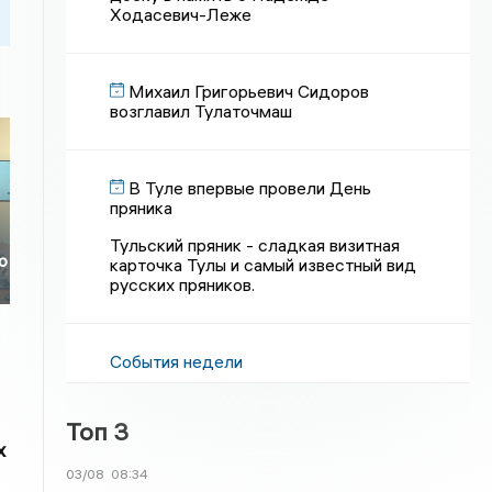
Ходасевич-Леже
Михаил Григорьевич Сидоров
возглавил Тулаточмаш
В Туле впервые провели День
пряника
Тульский пряник - сладкая визитная
о
карточка Тулы и самый известный вид
русских пряников.
События недели
Топ 3
х
03/08
08:34