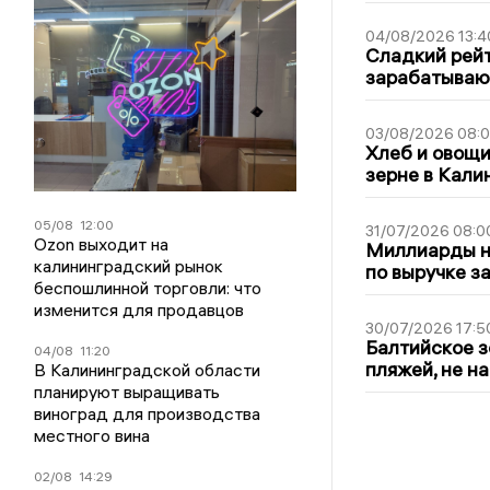
04/08/2026 13:4
Сладкий рейт
зарабатываю
03/08/2026 08:
Хлеб и овощи
зерне в Кали
05/08
12:00
31/07/2026 08:0
Ozon выходит на
Миллиарды на
калининградский рынок
по выручке з
беспошлинной торговли: что
изменится для продавцов
30/07/2026 17:5
Балтийское з
04/08
11:20
пляжей, не н
В Калининградской области
планируют выращивать
виноград для производства
местного вина
02/08
14:29