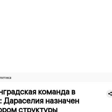
литика
нградская команда в
: Дараселия назначен
ором структуры