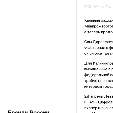
© ФГАУ «ЦИТ»
Калининградско
Минпромторгом
а теперь продо
Сам Дараселия,
участвовал в ф
он сможет реал
Для Калинингра
выращенные в р
федеральной п
требует не тол
интересы госуд
28 апреля Лев
ФГАУ «Цифровы
экспертно-ана
Бренды России