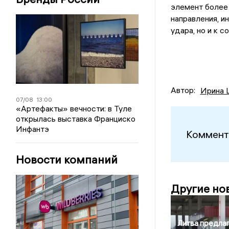
элемент более 
направления, и
удара, но и к 
Автор:
Ирина 
07/08
13:00
«Артефакты» вечности: в Туле
открылась выставка Франциско
Инфантэ
Коммент
Новости компаний
Другие но
Литва предла