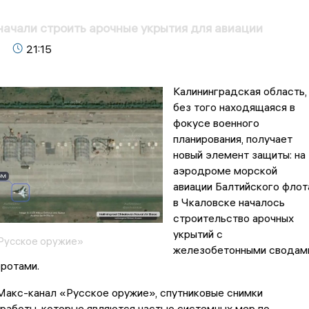
начали строить арочные укрытия для авиации
21:15
Калининградская область,
без того находящаяся в
фокусе военного
планирования, получает
новый элемент защиты: на
аэродроме морской
авиации Балтийского флот
в Чкаловске началось
строительство арочных
укрытий с
Русское оружие»
железобетонными сводам
ротами.
Макс-канал «Русское оружие», спутниковые снимки
работы, которые являются частью системных мер по