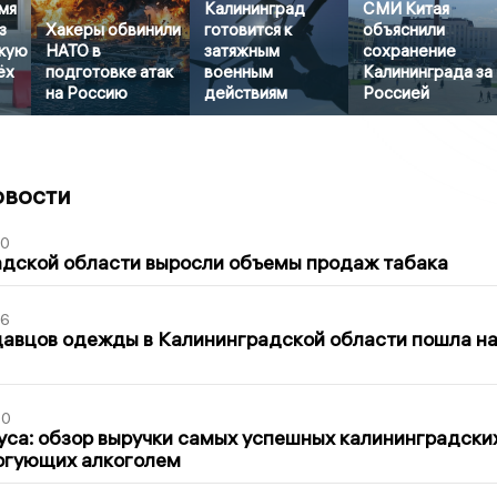
мя
Калининград
СМИ Китая
з
Хакеры обвинили
готовится к
объяснили
кую
НАТО в
затяжным
сохранение
ёх
подготовке атак
военным
Калининграда за
на Россию
действиям
Россией
овости
00
адской области выросли объемы продаж табака
36
давцов одежды в Калининградской области пошла н
00
са: обзор выручки самых успешных калининградски
оргующих алкоголем