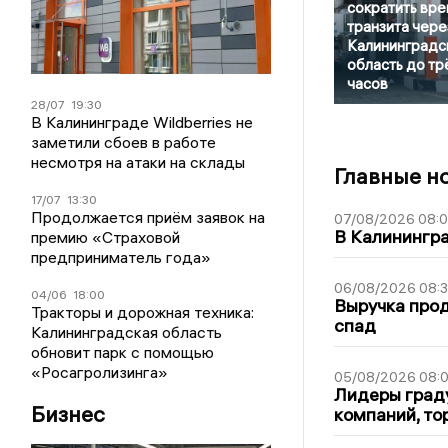
сократить вре
транзита чере
Калининградс
область до тр
часов
28/07
19:30
В Калининграде Wildberries не
заметили сбоев в работе
несмотря на атаки на склады
Главные н
17/07
13:30
Продолжается приём заявок на
07/08/2026 08:
В Калинингр
премию «Страховой
предприниматель года»
06/08/2026 08:
04/06
18:00
Выручка про
Тракторы и дорожная техника:
спад
Калининградская область
обновит парк с помощью
«Росагролизинга»
05/08/2026 08:
Лидеры граду
Бизнес
компаний, т