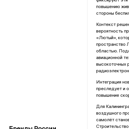
повышению живу
стороны беспил
Контекст реше
вероятность пр
«Лютый», кото
пространство 
областью. Под
авиационной те
высокоточных р
радиоэлектрон
Интеграция но
преследует и о
повышение скор
Для Калинингра
воздушного про
самолёт станов
Строительство 
Бренды России