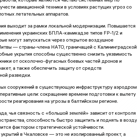
чести авиационной техники в условиях растущих угроз со
отных летательных аппаратов.
ния выходит за рамки локальной модернизации. Повышается
именения украинских БПЛА-камикадзе типов FP-1/2 и
рые могут запускаться через открытое воздушное
Литвы — страны-члена НАТО, граничащей с Калининградской
обные укрытия способны существенно снизить уязвимость
хники от осколочно-фугасных боевых частей дронов и
акет, а также обеспечить защиту от средств
ной разведки.
вых сооружений в существующую инфраструктуру аэродром
перативные цели: сокращение времени подготовки к вылету 
ости реагирования на угрозы в балтийском регионе.
да, чья связность с «большой землёй» зависит от контроля
странства, способность быстро защитить и поднять в возду
ится фактором стратегической устойчивости.
укрытий в Чкаловске — это не изолированный проект, а