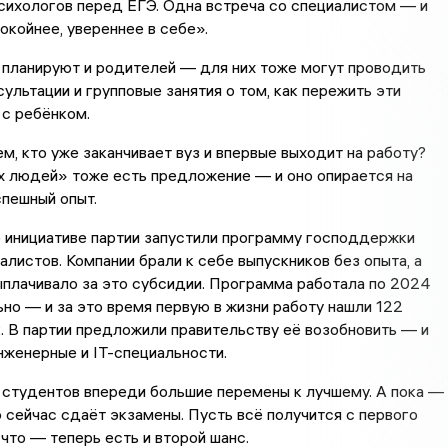
сихологов перед ЕГЭ. Одна встреча со специалистом — и
окойнее, увереннее в себе».
планируют и родителей — для них тоже могут проводить
ультации и групповые занятия о том, как пережить эти
с ребёнком.
ем, кто уже заканчивает вуз и впервые выходит на работу?
х людей» тоже есть предложение — и оно опирается на
пешный опыт.
 инициативе партии запустили программу господдержки
листов. Компании брали к себе выпускников без опыта, а
плачивало за это субсидии. Программа работала по 2024
но — и за это время первую в жизни работу нашли 122
. В партии предложили правительству её возобновить — и
нженерные и IT-специальности.
 студентов впереди большие перемены к лучшему. А пока —
о сейчас сдаёт экзамены. Пусть всё получится с первого
 что — теперь есть и второй шанс.