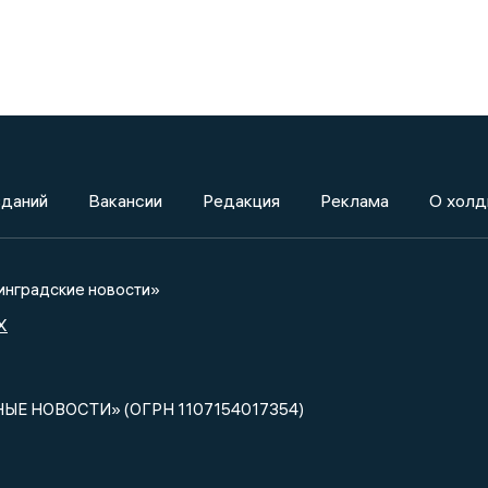
зданий
Вакансии
Редакция
Реклама
О холд
нградские новости»
X
НЫЕ НОВОСТИ» (ОГРН 1107154017354)