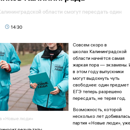
алининградской области смогут пересдать один
14:30
Совсем скоро в
школах Калининградской
области начнётся самая
жаркая пора — экзамены. 
в этом году выпускники
могут выдохнуть чуть
свободнее: один предмет
ЕГЭ теперь разрешено
пересдать, не теряя год.
Возможность, которой
несколько лет добивалас
а «Новые люди»
партия «Новые люди», уж
риносит результаты.