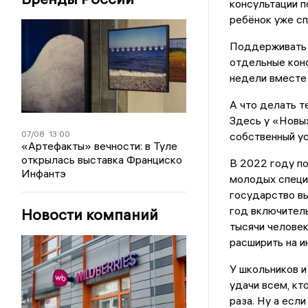
консультации п
ребёнок уже сп
Поддерживать 
отдельные конс
недели вместе 
А что делать т
Здесь у «Новы
07/08
13:00
собственный ус
«Артефакты» вечности: в Туле
открылась выставка Франциско
В 2022 году по
Инфантэ
молодых специа
государство вы
год включитель
Новости компаний
тысячи человек
расширить на и
У школьников и
удачи всем, кт
раза. Ну а если