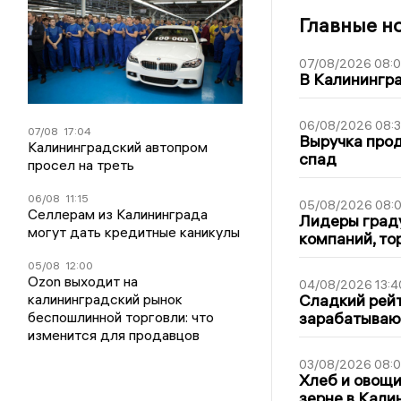
Главные н
07/08/2026 08:
В Калинингр
06/08/2026 08:
07/08
17:04
Выручка про
Калининградский автопром
спад
просел на треть
06/08
11:15
05/08/2026 08:
Селлерам из Калининграда
Лидеры граду
могут дать кредитные каникулы
компаний, т
05/08
12:00
Ozon выходит на
04/08/2026 13:4
калининградский рынок
Сладкий рейт
беспошлинной торговли: что
зарабатываю
изменится для продавцов
03/08/2026 08:
Хлеб и овощи
зерне в Кали