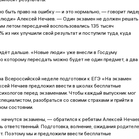
о быть право на ошибку — и это нормально, — говорит лиде
 люди» Алексей Нечаев. — Один экзамен не должен решать
ым летом пересдачей воспользовались 135 тысяч
% из них улучшили свой результат и поступили туда, куда
 идёт дальше. «Новые люди» уже внесли в Госдуму
по которому пересдать можно будет не один предмет, а два
на Всероссийской неделе подготовки к ЕГЭ «На экзамен
ксей Нечаев предложил ввести в школах бесплатные
сихологов перед экзаменами. Чтобы каждый выпускник мог
специалистом, разобраться со своими страхами и прийти в
ном состоянии.
начнутся экзамены, — обратился к ребятам Алексей Нечаев
 ответственный. Подготовка, волнение, ожидания родител
т. Поэтому мы и предложили ввести бесплатные