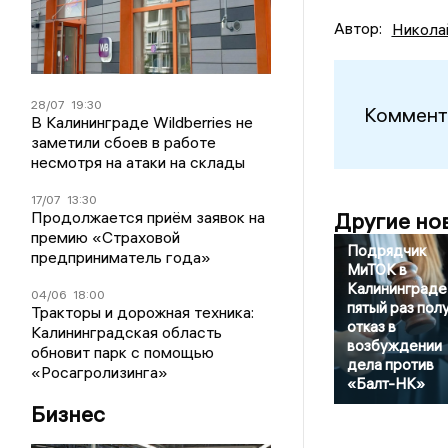
Автор:
Никола
28/07
19:30
Коммент
В Калининграде Wildberries не
заметили сбоев в работе
несмотря на атаки на склады
17/07
13:30
Продолжается приём заявок на
Другие но
премию «Страховой
Подрядчик
предприниматель года»
МиТОК в
Калининграде
04/06
18:00
пятый раз пол
Тракторы и дорожная техника:
отказ в
Калининградская область
возбуждении
обновит парк с помощью
дела против
«Росагролизинга»
«Балт-НК»
Бизнес