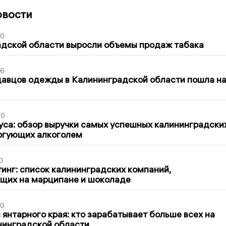
овости
00
адской области выросли объемы продаж табака
36
давцов одежды в Калининградской области пошла н
00
са: обзор выручки самых успешных калининградски
оргующих алкоголем
0
инг: список калининградских компаний,
щих на марципане и шоколаде
00
 янтарного края: кто зарабатывает больше всех на
нинградской области