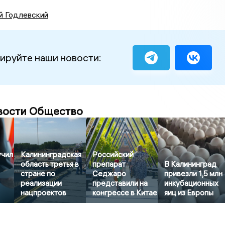
й Годлевский
ируйте наши новости:
вости Общество
учил
Калининградская
Российский
область третья в
препарат
В Калининград
стране по
Седжаро
привезли 1,5 млн
реализации
представили на
инкубационных
нацпроектов
конгрессе в Китае
яиц из Европы