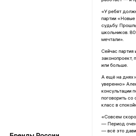
«У ребят должн
партии «Новые
судьбу. Прошл
школьников. 80
мечтали».
Сейчас партия
законопроект, 
или больше.
А ещё на днях 
уверенно» Але
консультации п
поговорить со 
класс в спокой
«Совсем скоро 
— Период очень
— всё это дави
Бренды России