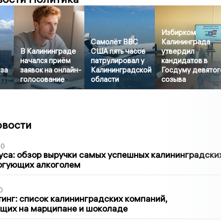
Избирком
Самолёт ВВС
Калининграда
В Калининграде
США пять часов
утвердил
начался приём
патрулировал у
кандидатов в
 за
заявок на онлайн-
Калининградской
Госдуму девятог
голосование
области
созыва
овости
00
са: обзор выручки самых успешных калининградски
оргующих алкоголем
0
инг: список калининградских компаний,
щих на марципане и шоколаде