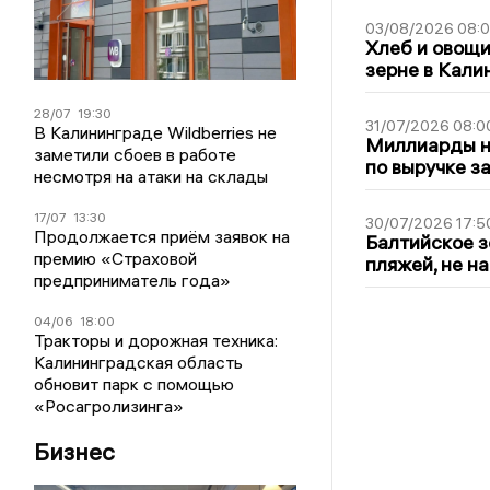
03/08/2026 08:
Хлеб и овощи
зерне в Кали
28/07
19:30
31/07/2026 08:0
В Калининграде Wildberries не
Миллиарды на
заметили сбоев в работе
по выручке з
несмотря на атаки на склады
17/07
13:30
30/07/2026 17:5
Продолжается приём заявок на
Балтийское з
премию «Страховой
пляжей, не н
предприниматель года»
04/06
18:00
Тракторы и дорожная техника:
Калининградская область
обновит парк с помощью
«Росагролизинга»
Бизнес