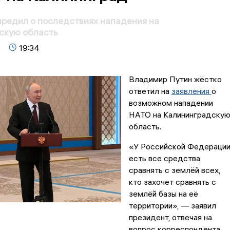
редил о последствиях нападения на
скую область
19:34
Владимир Путин жёстко
ответил на
заявления
о
возможном нападении
НАТО на Калининградску
область.
«У Российской Федераци
есть все средства
сравнять с землёй всех,
кто захочет сравнять с
землёй базы на её
территории», — заявил
президент, отвечая на
вопрос корреспондента