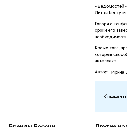
«Ведомостей»,
Литвы Кестутис
Говоря о конфл
сроки его заве
необходимость
Кроме того, пр
которые спосо
интеллект.
Автор:
Ирина 
Коммент
Бренды России
Другие но