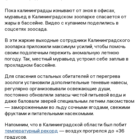
Пока калининградцы изнывают от зноя в офисах,
муравьед в Калининградском зоопарке спасается от
жары в бассейне. Видео с купанием поделились в
соцсетях зоосада.
В эти жаркие выходные сотрудники Калининградского
зоопарка приложили максимум усилий, чтобы помочь
своим подопечным пережить аномальную летнюю
погоду. Так, местный муравьед устроил себе заплыв в
прохладном бассейне.
Для спасения остальных обитателей от перегрева
зоологи установили дополнительные теневые навесы,
регулярно организовывали освежающие души,
постоянно обновляли запасы чистой питьевой воды и
даже баловали зверей специальным летним лакомством
— замороженными во льду сочными ягодами, свежими
фруктами и питательными насекомыми.
Напомним, что в Калининградской области был побит
температурный рекорд
— воздух прогрелся до +36
градусов.