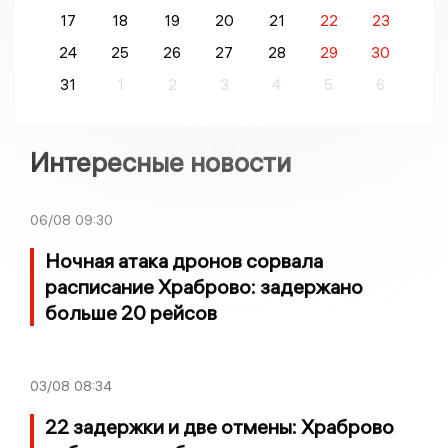
17
18
19
20
21
22
23
24
25
26
27
28
29
30
31
1
2
3
4
5
6
Интересные новости
06/08
09:30
Ночная атака дронов сорвала
расписание Храброво: задержано
больше 20 рейсов
03/08
08:34
22 задержки и две отмены: Храброво