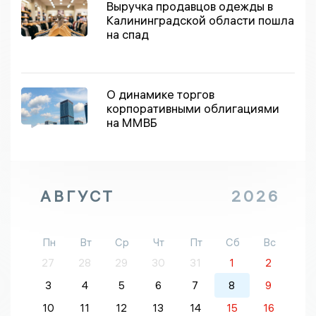
Выручка продавцов одежды в
Калининградской области пошла
на спад
О динамике торгов
корпоративными облигациями
на ММВБ
АВГУСТ
2026
Пн
Вт
Ср
Чт
Пт
Сб
Вс
27
28
29
30
31
1
2
3
4
5
6
7
8
9
10
11
12
13
14
15
16