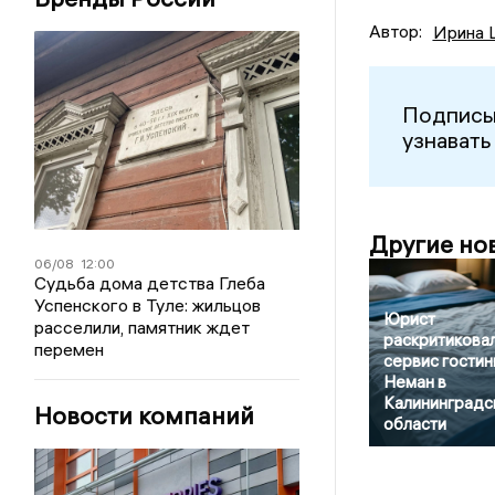
Автор:
Ирина 
Подписы
узнавать
Другие но
06/08
12:00
Судьба дома детства Глеба
Успенского в Туле: жильцов
Юрист
расселили, памятник ждет
раскритикова
перемен
сервис гости
Неман в
Калининградс
Новости компаний
области