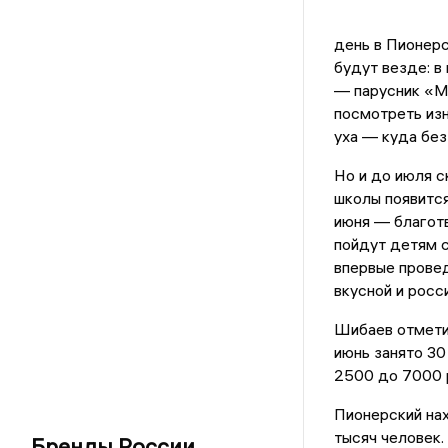
день в Пионерс
будут везде: в 
— парусник «Ми
посмотреть изн
уха — куда без
Но и до июля с
школы появитс
июня — благотв
пойдут детям 
впервые прове
вкусной и росс
Шибаев отметил
июнь занято 30
2500 до 7000 р
Пионерский нах
тысяч человек.
Бренды России