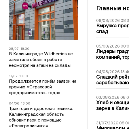
Главные н
06/08/2026 08:
Выручка про
спад
05/08/2026 08:
28/07
19:30
Лидеры граду
В Калининграде Wildberries не
компаний, т
заметили сбоев в работе
несмотря на атаки на склады
04/08/2026 13:4
Сладкий рейт
17/07
13:30
Продолжается приём заявок на
зарабатываю
премию «Страховой
предприниматель года»
03/08/2026 08:
Хлеб и овощи
04/06
18:00
зерне в Кали
Тракторы и дорожная техника:
Калининградская область
обновит парк с помощью
31/07/2026 08:0
«Росагролизинга»
Миллиарды на