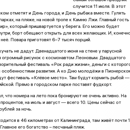
случится 11 июля. В этот
ком отметят и День города, и День рыбака вместе. Гулять
парках, на пляже, на новой тропе к Камню Лжи. Главный гость
р», который пришвартуется у берега. Его можно будет
утри, борт обещают открыть для всех желающих. И, конечно
 неё. Повара приготовят 6–7 тысяч порций.
кучать не дадут. Двенадцатого июня на стене у парусной
я огромный рисунок с космонавтом Леоновым. Двадцатого
орительный фестиваль «Рок ради жизни», деньги с которог
с особенностями развития. А ко Дню молодёжи в Пионерско
дут фестиваль «Клёвое место». Там будут кормить рыбой —
ийской. Прямо в городском парке поставят фудкорт.
, что номера на лето пока бронируют не очень активно. На
 процентов, на июль и август — всего 10. Цены сейчас от
ублей за ночь.
одится в 46 километрах от Калининграда, там живёт почти 
 Главное его богатство – песчаный пляж.