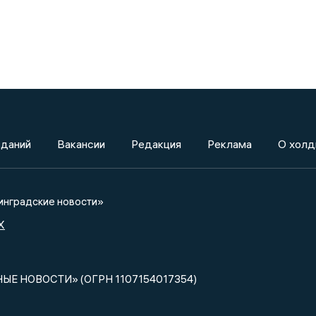
зданий
Вакансии
Редакция
Реклама
О холд
нградские новости»
X
НЫЕ НОВОСТИ» (ОГРН 1107154017354)