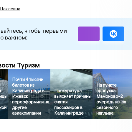
Шаклеина
вайтесь, чтобы первыми
 о важном:
вости Туризм
Почти 4 тысячи
билетов из
На пункте
л
Калининграда в
Прокуратура
пропуска
ницы
Ижевск
выясняет причины
Мамоново-2
переоформили на
снятия
очередь из-за
кой
другие
пассажиров в
сезонного
авиакомпании
Калининграде
наплыва