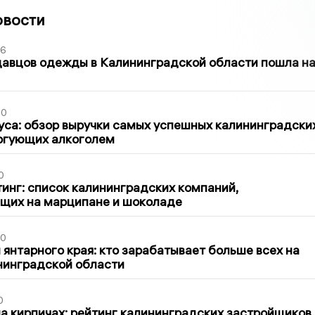
овости
36
давцов одежды в Калининградской области пошла н
00
са: обзор выручки самых успешных калининградски
оргующих алкоголем
0
инг: список калининградских компаний,
щих на марципане и шоколаде
00
 янтарного края: кто зарабатывает больше всех на
нинградской области
0
 кирпичах: рейтинг калининградских застройщиков