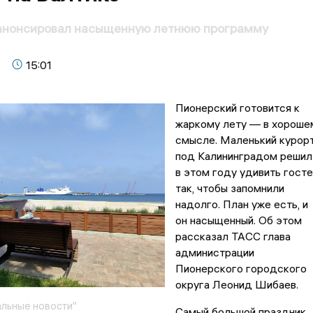
анонсировал насыщенную летнюю программу
15:01
Пионерский готовится к
жаркому лету — в хороше
смысле. Маленький курор
под Калининградом решил
в этом году удивить госте
так, чтобы запомнили
надолго. План уже есть, и
он насыщенный. Об этом
рассказал ТАСС глава
администрации
Пионерского городского
округа Леонид Шибаев.
льные новости"
Самый большой праздник